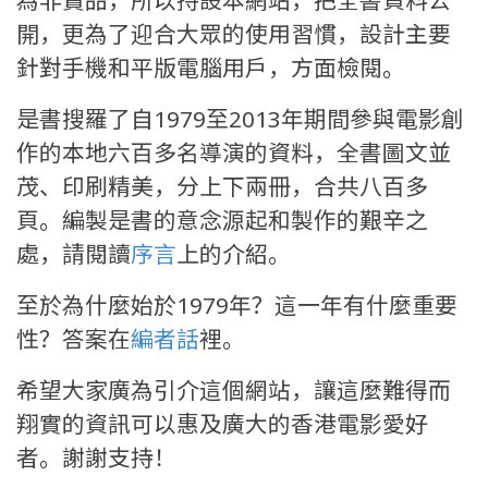
為非賣品，所以持設本網站，把全書資料公
開，更為了迎合大眾的使用習慣，設計主要
針對手機和平版電腦用戶，方面檢閱。
是書搜羅了自1979至2013年期間參與電影創
作的本地六百多名導演的資料，全書圖文並
茂、印刷精美，分上下兩冊，合共八百多
頁。編製是書的意念源起和製作的艱辛之
處，請閱讀
序言
上的介紹。
至於為什麼始於1979年？這一年有什麼重要
性？答案在
編者話
裡。
希望大家廣為引介這個網站，讓這麼難得而
翔實的資訊可以惠及廣大的香港電影愛好
者。謝謝支持！