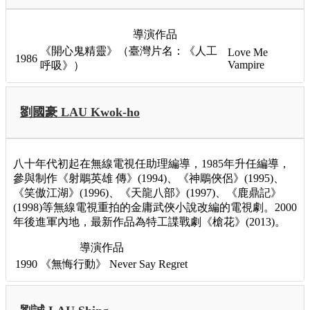
導演作品
《開心鬼精靈》（臺灣片名：《人工
Love Me
1986
Vampire
呼吸》）
劉國豪 LAU Kwok-ho
八十年代初起在無線電視任助理編導，1985年升任編導，
參與制作《射鵰英雄 傳》(1994)、《神鵰俠侶》(1995)、
《笑傲江湖》(1996)、《天龍八部》(1997)、《鹿鼎記》
(1998)等無線電視重拍的金庸武俠小說改編的電視劇。2000
年後進軍內地，最新作品為特工諜戰劇《槍花》(2013)。
導演作品
1990
《無悔行動》
Never Say Regret