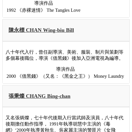
導演作品
1992
《赤裸迷情》
The Tangles Love
陳永標 CHAN Wing-biu Bill
八十年代入行，曾任副導演、美術、服裝、制片與策劃等
多個幕後職位，導演《借黑錢》後加入亞洲電視為編導。
導演作品
2000
《借黑錢》（又名：《黑金之王》）
Money Laundry
張秉燦 CHANG Bing-chan
又名張炳燦，七十年代後期入行當武師及演員，八十年代
後期擔任動作指導， 1991年執導胡慧中主演的《毒
網》‘2000年執導黃秋生、吳家麗主演的警匪片《女飛