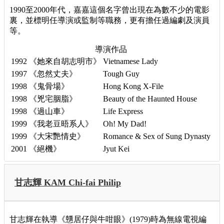
1990至2000年代，嘉嘉這個名字曾出現在為數不少的電影
裏，並標明任導演或監制等職務，更有擔任過編劇及演員
等。
導演作品
1992
《她來自胡志明市》
Vietnamese Lady
1997
《忽然丈夫》
Tough Guy
1998
《鬼骨場》
Hong Kong X-File
1998
《兇宅胭脂》
Beauty of the Haunted House
1998
《過山車》
Life Express
1999
《我老豆晤系人》
Oh! My Dad!
1999
《大宋艷情史》
Romance & Sex of Sung Dynasty
2001
《絕機》
Jyut Kei
甘志輝 KAM Chi-fai Philip
甘志輝在執導《戇居仔與牛咁眼》(1979)時為無線電視編