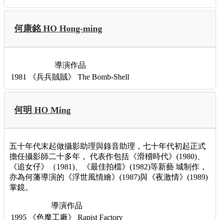
何康銘 HO Hong-ming
導演作品
1981
《兵兵賊賊》
The Bomb-Shell
何明 HO Ming
五十年代末起做攝影助理與錄音助理，七十年代初起正式
擔任攝影師二十多年， 代表作包括《滑稽時代》(1980)、
《追女仔》（1981)、《最佳拍檔》(1982)等新藝 城制作，
亦為何藩導演的《浮世風情繪》(1987)與《夜激情》(1989)
掌鏡。
導演作品
1995
《色魔工廠》
Rapist Factory