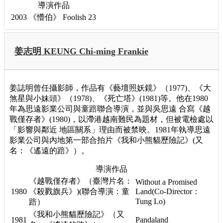
導演作品
2003
《懵伯》
Foolish 23
姜志明 KEUNG Chi-ming Frankie
姜誌明曾任攝影師，作品有《藝壇照妖鏡》（1977)、《大
煞星與小妹頭》（1978)、《死亡塔》(1981)等。他在1980
年為思遠影業公司與童踣聯合導演，並與吳思遠 合寫《越
戰僅存者》(1980)，以滯港越南難民為題材，但被電檢處以
「影響與鄰近 地區關系」理由而被禁映。1981年執導思遠
影業公司與內地第一部合拍片《我和小熊貓歷險記》(又
名：《遙遠的踣》）。
導演作品
《越戰僅存者》（臺灣片名：
Without a Promised
1980
《殺戮旗兵》)(聯合導演：童
Land(Co-Director：
Tung Lo)
踣）
《我和小熊貓歷險記》（又
1981
Pandaland