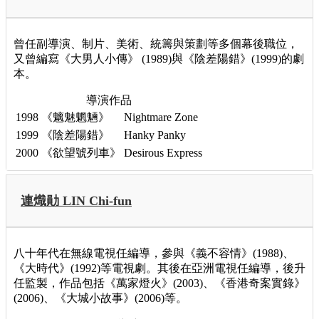
曾任副導演、制片、美術、統籌與策劃等多個幕後職位，
又曾編寫《大男人小傳》 (1989)與《陰差陽錯》(1999)的劇
本。
導演作品
1998
《魑魅魍魎》
Nightmare Zone
1999
《陰差陽錯》
Hanky Panky
2000
《欲望號列車》
Desirous Express
連熾勛 LIN Chi-fun
八十年代在無線電視任編導，參與《義不容情》(1988)、
《大時代》(1992)等電視劇。其後在亞洲電視任編導，後升
任監製，作品包括《萬家燈火》(2003)、《香港奇案實錄》
(2006)、《大城小故事》(2006)等。