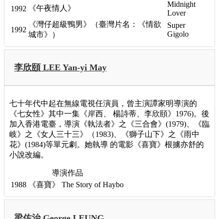
Midnight
《午夜情人》
1992
Lover
《灣仔超級鴨男》（臺灣片名：《情欲
Super
1992
Gigolo
城市》）
李欣頤 LEE Yan-yi May
七十年代中起在無線電視任演員，曾主演譚家明導演的
《七女性》其中一集《岸西、 楊詩蒂、李欣頤》1976)。後
加入香港電臺，導演《執法者》之《三合會》(1979)、《臨
岐》之《女人三十三》（1983)、《獅子山下》之《雨中
花》(1984)等單元劇。她執導 的電影《喜寶》根擄亦舒的
小說改編。
導演作品
1988
《喜寶》
The Story of Haybo
梁佐治 George LEUNG