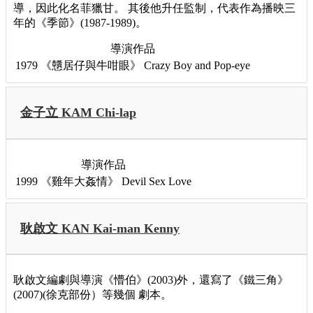
導，因此化名菲獵甘。 其後他升任監制，代表作為播映三
年的《季節》(1987-1989)。
導演作品
1979
《戇居仔與牛咁眼》
Crazy Boy and Pop-eye
金子立 KAM Chi-lap
導演作品
1999
《雞年大姦情》
Devil Sex Love
耿啟文 KAN Kai-man Kenny
耿啟文編劇與導演《懵伯》(2003)外，還寫了《鐵三角》
(2007)(徐克部份）等幾個 劇本。