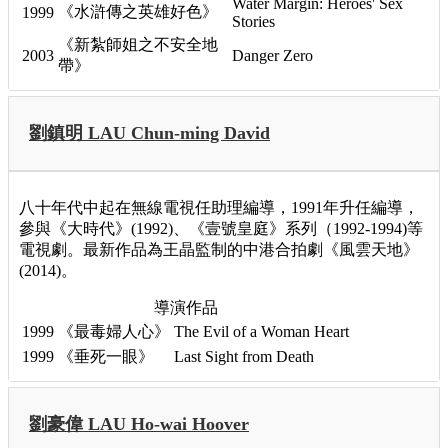
Water Margin: Heroes' Sex
《水滸傳之英雄好色》
1999
Stories
《新紮師姐之不安全地
2003
Danger Zero
帶》
劉鎮明 LAU Chun-ming David
八十年代中起在無線電視任助理編導，1991年升任編導，
參與《大時代》(1992)、《壹號皇庭》系列（1992-1994)等
電視劇。最新作品為王晶監制的中港合拍劇《風雲天地》
(2014)。
導演作品
1999
《最毒婦人心》
The Evil of a Woman Heart
1999
《垂死一眼》
Last Sight from Death
劉豪偉 LAU Ho-wai Hoover