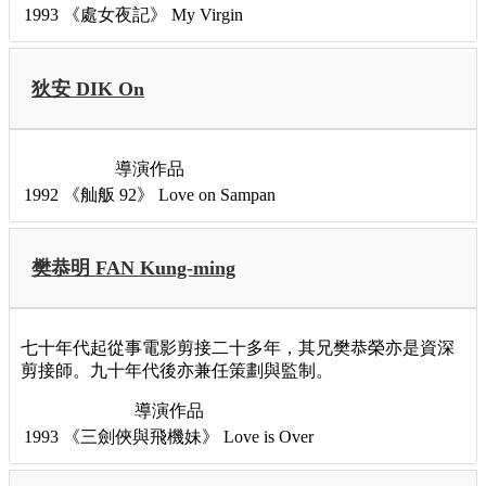
1993
《處女夜記》
My Virgin
狄安 DIK On
導演作品
1992
《舢舨 92》
Love on Sampan
樊恭明 FAN Kung-ming
七十年代起從事電影剪接二十多年，其兄樊恭榮亦是資深
剪接師。九十年代後亦兼任策劃與監制。
導演作品
1993
《三劍俠與飛機妹》
Love is Over