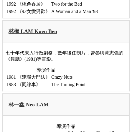
1992
《桃色香居》
Two for the Bed
1992
《93女愛男歡》
A Woman and a Man '93
林權 LAM Kuen Ben
七十年代末入行做劇務，數年後任制片，曾參與黃志強的
《舞廳》(1981)等電影。
導演作品
1981
《連環大鬥法》
Crazy Nuts
1983
《同線車》
The Turning Point
林一鑫 Neo LAM
導演作品