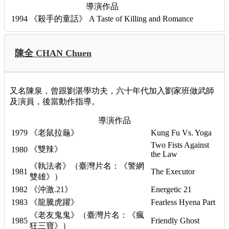
導演作品
1994
《殺手的童話》
A Taste of Killing and Romance
陳全 CHAN Chuen
又名陳泉，曾跟劉湛學功夫，六十年代加入劉家班做武師
及演員，後當動作指導。
導演作品
1979
《老鼠拉龜》
Kung Fu Vs. Yoga
Two Fists Against
《雙辣》
1980
the Law
《執法者》（臺灣片名：《警網
1981
The Executor
雙雄》）
1982
《沖激.21》
Energetic 21
1983
《龍騰虎躍》
Fearless Hyena Part
《老友鬼鬼》（臺灣片名：《瘋
1985
Friendly Ghost
狂三寶》）