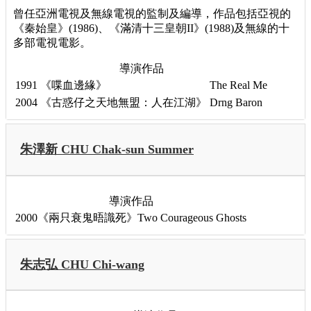
曾任亞洲電視及無線電視的監制及編導，作品包括亞視的
《秦始皇》(1986)、《滿清十三皇朝II》(1988)及無線的十
多部電視電影。
導演作品
1991
《喋血邊緣》
The Real Me
2004
《古惑仔之天地無盟：人在江湖》
Drng Baron
朱澤新 CHU Chak-sun Summer
導演作品
2000《兩只衰鬼晤識死》Two Courageous Ghosts
朱志弘 CHU Chi-wang