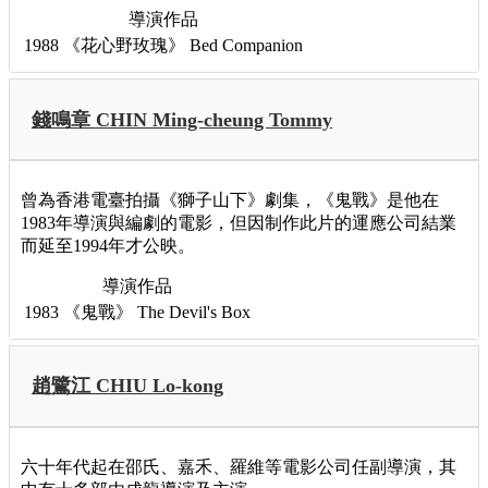
導演作品
1988
《花心野玫瑰》
Bed Companion
錢鳴章 CHIN Ming-cheung Tommy
曾為香港電臺拍攝《獅子山下》劇集，《鬼戰》是他在
1983年導演與編劇的電影，但因制作此片的運應公司結業
而延至1994年才公映。
導演作品
1983
《鬼戰》
The Devil's Box
趙鷺江 CHIU Lo-kong
六十年代起在邵氏、嘉禾、羅維等電影公司任副導演，其