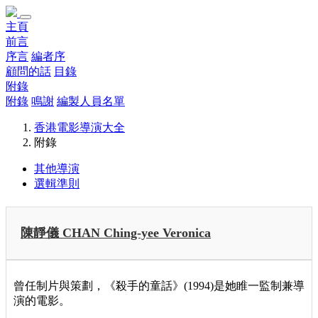
主頁
前言
序言
編者序
顧問的話
目錄
附錄
附錄
鳴謝
編製人員名單
香港電影導演大全
附錄
其他導演
選輯準則
陳靜儀 CHAN Ching-yee Veronica
曾任制片與策劃，《殺手的童話》(1994)是她睢一監制兼導
演的電影。