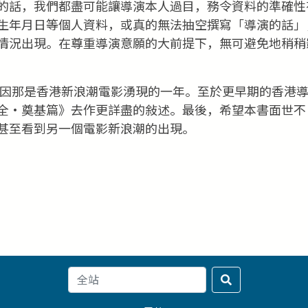
的話，我們都盡可能讓導演本人過目，務令資料的準確性
生年月日等個人資料，或真的無法抽空撰寫「導演的話」
情況出現。在尊重導演意願的大前提下，無可避免地稍稍
皆因那是香港新浪潮電影湧現的一年。至於更早期的香港
全‧奠基篇》去作更詳盡的敍述。最後，希望本書面世不
甚至看到另一個電影新浪潮的出現。