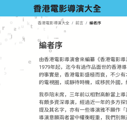
香港電影導演大全
前言
編者序
編者序
由香港電影導演會來編纂《香港電影導
1979年起，迄今有過作品面世的香
的事實是，香港電影盛極而衰，不少有
的電視圈，或靜待時機，或移民外國，
我忝陪末席，三年前以相對高齡當上導
有頗多資深導演，經過近一年的多方探
提及其名字，亦有一些導演雅不願作「
導演意願兩者當中權衡輕重，我們別無