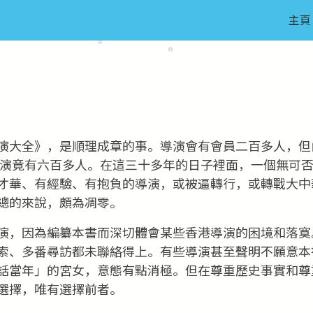
主頁
演大全》，是順理成章的事。導演會有會員二百多人，但
港導演竟有六百多人。在這三十多年的日子裡面，一個無可
才華、有經驗、有抱負的導演，或被逼轉行，或轉戰大中
總的來說，頗為凋零。
演，因為編纂本書而深切體會某些香港導演的困境和落寞
索、多番尋訪都未聯絡得上。有些導演甚至聲明不願意本
話當年」的宮女，意態有點消極。但在尊重歷史事實和尊
選擇，唯有選擇前者。