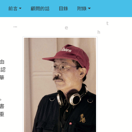
前言
顧問的話
目錄
附錄
由
否認
華
。
書
重