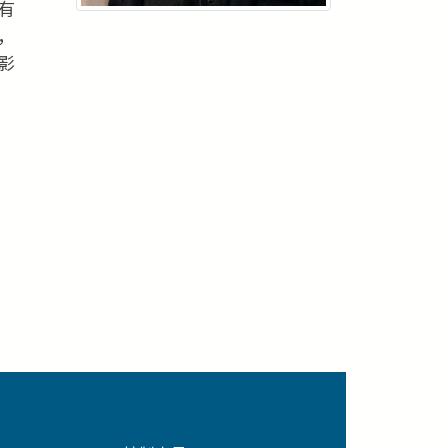
有
，
影
導