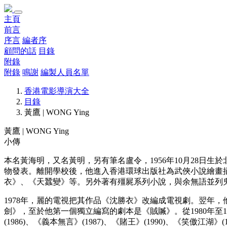
主頁
前言
序言
編者序
顧問的話
目錄
附錄
附錄
鳴謝
編製人員名單
香港電影導演大全
目錄
黃鷹 | WONG Ying
黃鷹 | WONG Ying
小傳
本名黃海明，又名黃明，另有筆名盧令，1956年10月28
物發表。離開學校後，他進入香港環球出版社為武俠小說繪畫
衣》、《天蠶變》等。另外著有殭屍系列小說，與余無語並列
1978年，麗的電視把其作品《沈勝衣》改編成電視劇。翌年
劍》，至於他第一個獨立編寫的劇本是《賊贓》。從1980年至19
(1986)、《義本無言》(1987)、《賭王》(1990)、《笑