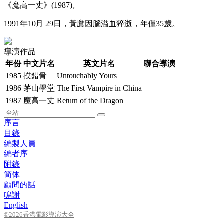
《魔高一丈》(1987)。
1991年10月 29日，黃鷹因腦溢血猝逝，年僅35歲。
導演作品
年份
中文片名
英文片名
聯合導演
1985
摸錯骨
Untouchably Yours
1986
茅山學堂
The First Vampire in China
1987
魔高一丈
Return of the Dragon
序言
目錄
編製人員
編者序
附錄
简体
顧問的話
鳴謝
English
©2026香港電影導演大全