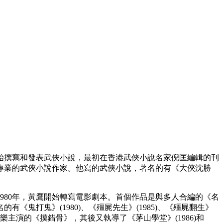
開始撰寫和發表武俠小說，最初在香港武俠小說名家倪匡編輯的刊
專業的武俠小說作家。他寫的武俠小說，著名的有《大俠沈勝
980年，黃鷹開始轉寫電影劇本。首個作品是與多人合編的《名
《鬼打鬼》(1980)、《殭屍先生》(1985)、《殭屍翻生》
和賈思樂主演的《摸錯骨》，其後又執導了《茅山學堂》(1986)和