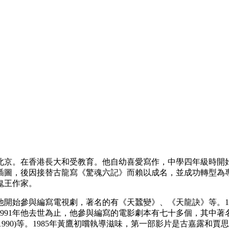
日生於北京。在香港長大和受教育。他自幼喜愛寫作，中學四年級時
插圖，後因接替古龍寫《驚魂六記》而賴以成名，並成功轉型為
鬼王作家。
，他開始參與編寫電視劇，著名的有《天蠶變》、《天龍訣》等。1
91年他去世為止，他參與編寫的電影劇本有七十多個，其中著名的有
傲江湖》(1990)等。1985年黃鷹初嚐執導滋味，第一部影片是古嘉露