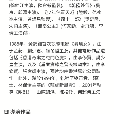
(徐錦江主演，陳會毅監製)、《乾隆外傳》(吳
京、郭濤主演)、《少年包青天2》(陸毅、范冰
冰主演，曾謹昌監製)、《蕭十一郎》(吳奇隆、
朱茵主演)、《無憂公主》(何家勁、俞飛鴻、李
倩主演)等。
1988年，黃錦鈿首次執導電影《暴風女》，由
于芷蔚、劉少君、爾冬陞主演。其他電影作品還
包括《香港奇案之屯門色魔》，由李修賢、樊少
皇主演，以及《重案實錄之驚天械劫案》，由李
修賢、張家輝主演，兩片均由香港萬能公司製
作。此外，還於1994年，執導了劉青雲、鄭則
士、林保怡主演的《龍虎新風雲》。2001年執
導《敵對》，由陳錦鴻、陳松伶、何超儀主演。
導演作品