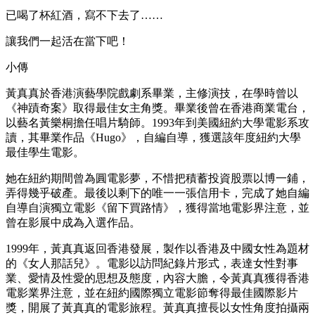
已喝了杯紅酒，寫不下去了……
讓我們一起活在當下吧！
小傳
黃真真於香港演藝學院戲劇系畢業，主修演技，在學時曾以
《神蹟奇案》取得最佳女主角獎。畢業後曾在香港商業電台，
以藝名黃樂桐擔任唱片騎師。1993年到美國紐約大學電影系攻
讀，其畢業作品《Hugo》，自編自導，獲選該年度紐約大學
最佳學生電影。
她在紐約期間曾為圓電影夢，不惜把積蓄投資股票以博一鋪，
弄得幾乎破產。最後以剩下的唯一一張信用卡，完成了她自編
自導自演獨立電影《留下買路情》，獲得當地電影界注意，並
曾在影展中成為入選作品。
1999年，黃真真返回香港發展，製作以香港及中國女性為題材
的《女人那話兒》。電影以訪問紀錄片形式，表達女性對事
業、愛情及性愛的思想及態度，內容大膽，令黃真真獲得香港
電影業界注意，並在紐約國際獨立電影節奪得最佳國際影片
獎，開展了黃真真的電影旅程。黃真真擅長以女性角度拍攝兩