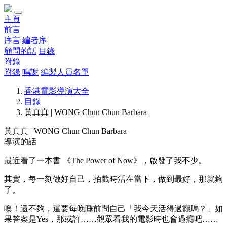
主頁
前言
序言
編者序
顧問的話
目錄
附錄
附錄
鳴謝
編製人員名單
香港電影導演大全
目錄
黃真真 | WONG Chun Chun Barbara
黃真真 | WONG Chun Chun Barbara
導演的話
最近看了一本書 《The Power of Now》，啟發了我不少。
其實，每一刻做好自己，拍戲時活在當下，做到最好，那就夠
了。
噢！還不夠，還要每晚睡前問自己「我今天活得過癮嗎？」如
果答案是Yes，那或許……觀眾看我的電影時也會過癮吧……