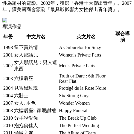
性為題材的電影。2002年，獲選「香港十大傑出青年」。2007
年，獲美國商會頒發「最具影影響力女性傑出青年獎」。
導演作品
聯合導
年份
中文片名
英文片名
演
1998
留下買路情
A Carburetor for Suzy
2001
女人那話兒
Women's Private Parts
女人那話兒：男人這
2002
Men's Private Parts
東西
Truth or Dare : 6th Floor
六樓后座
2003
Rear Flat
2004
見習黑玫瑰
Protégé de la Rose Noire
2004
六壯士
Six Strong Guys
2007
女人. 本色
Wonder Women
2008
六樓后座2 家屬謝禮
Happy Funeral
2010
分手說愛你
The Break Up Club
2010
抱抱俏佳人
The Perfect Wedding
2011
傾城之淚
The Allure of Tears