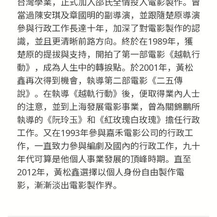
台灣學業，正式加入邵氏全情投入電影製作。曾
當過陳安琪及章國明的副導演，並跟隨楚原導演
參與行政工作長達十年，加深了對電影製作的認
識，並且更清晰前路方向。終於在1989年，獲
楚原的提拔與支持，開拍了第一部電影《越軌行
動》，成為人生中的轉捩點。於2001年，黃松
鑫再次得到機會，執導第二部電影《二五傳
說》。在執導《越軌行動》後，便取得業內人士
的注意，並到上海發展電影事業，曾為關錦鵬所
執導的《阮玲玉》和《紅玫瑰白玫瑰》擔任行政
工作。又在1993年參與嘉禾電影公司的行政工
作，一直致力參與編劇及國內的行政工作，九十
年代可算是他個人事業發展的頂峰時期。直至
2012年，黃松鑫選擇以個人身份自由製作電
影，漸漸淡出電影製作界。