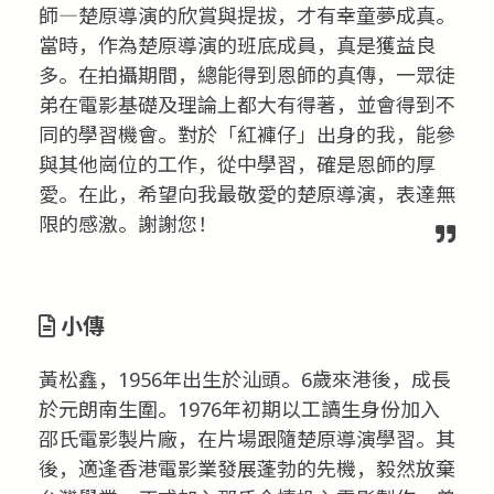
師―楚原導演的欣賞與提拔，才有幸童夢成真。
當時，作為楚原導演的班底成員，真是獲益良
多。在拍攝期間，總能得到恩師的真傳，一眾徒
弟在電影基礎及理論上都大有得著，並會得到不
同的學習機會。對於「紅褲仔」出身的我，能參
與其他崗位的工作，從中學習，確是恩師的厚
愛。在此，希望向我最敬愛的楚原導演，表達無
限的感激。謝謝您！
小傳
黃松鑫，1956年出生於汕頭。6歲來港後，成長
於元朗南生圍。1976年初期以工讀生身份加入
邵氏電影製片廠，在片場跟隨楚原導演學習。其
後，適逢香港電影業發展蓬勃的先機，毅然放棄