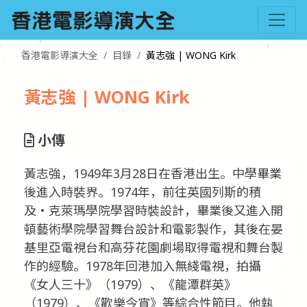
香港電影導演大全
目錄
黃志強 | WONG Kirk
黃志強 | WONG Kirk
小傳
黃志強，1949年3月28日在香港出生。中學畢業
後進入時裝界。1974年，前往英國列斯的積
及‧克萊瑪學院學習時裝設計，畢業後又進入開
頓藝術學院學習舞台設計和電影製作，其後在晏
基里亞電視台和高芬花園劇場取得電視和舞台製
作的經驗。1978年回港加入無綫電視，拍攝
《女人三十》（1979）、《龍潭群英》
（1979）、《歡樂今宵》等綜合性節目。他執