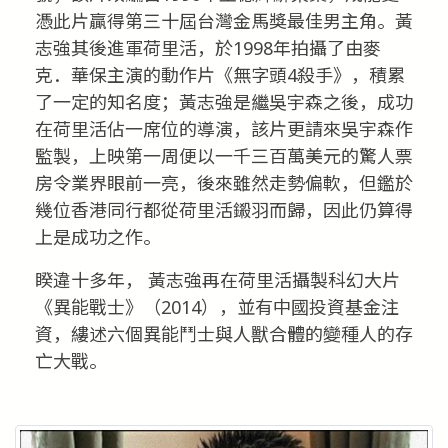
憑此片贏得第三十屆台灣金馬獎最佳男主角。黃
志強其後進軍荷里活，於1998年拍攝了由麥
克．華保主演的動作片《無字頭4殺手》，積累
了一定的知名度；黃志強是繼吳宇森之後，成功
在荷里活佔一席位的導演，該片更請來吳宇森作
監製，上映第一周便以一千三百萬美元的驚人票
房令業界眼前一亮，後來雖然走勢偏軟，但鑑於
幾位香港同行都從荷里活鎩羽而歸，因此仍算得
上是成功之作。
睽違十多年， 黃志強再在荷里活攝製科幻大片
《異能戰士》（2014），並有中國投資基金注
資，縷述六個異能鬥士與人獸合體的變種人的存
亡大戰。