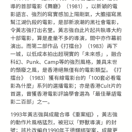
導的首部電影《舞廳》（1981），以新穎的電
影語言、強烈的寫實感加上陽剛氣，大膽描寫黑
幫江湖仇殺的電影，是部新浪潮的黑社會電影，
令黃志強打出名堂。黃志強自此片起共執導大約
十部電影，算是產量不多的導演，間中亦作幕前
演出。而第二部作品《打擂台》（1983）再下
一城，以低成本拍出超現實的「未來感」，融合
科幻、Punk、Camp等的強烈風格，兼具末世
的頹廢之風，是香港絕無僅有的電影類型。《打
擂台》（1983）獲有線電影台的「100套必看電
影為什麼」系列的選播電影；亦是香港Cult片的
首選，曾獲香港電影評論學會選為「最佳華語電
影二百部」之一。
1993年黃志強與成龍合導《重案組》，黃志強
的動作片風格猛烈，被冠以「野獸導演」的封
號；該片改編自1990年王德輝綁架案，成龍更