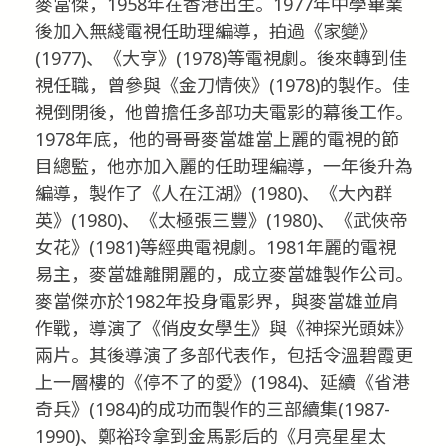
麥當傑，1958年在香港出生。1977年中學畢業
後加入無綫電視任助理編導，拍過《家變》
(1977)、《大亨》(1978)等電視劇。後來轉到佳
視任職，曾參與《金刀情俠》(1978)的製作。佳
視倒閉後，他曾擔任多部功夫電影的幕後工作。
1978年底，他的哥哥麥當雄當上麗的電視的節
目總監，他亦加入麗的任助理編導，一年後升為
編導，製作了《人在江湖》(1980)、《大內群
英》(1980)、《太極張三豐》(1980)、《武俠帝
女花》(1981)等經典電視劇。1981年麗的電視
易主，麥當雄離開麗的，成立麥當雄製作公司。
麥當傑亦於1982年投身電影界，與麥當雄並肩
作戰，導演了《俏皮女學生》與《神探光頭妹》
兩片。其後導演了多部代表作，包括令溫碧霞更
上一層樓的《停不了的愛》(1984)、延續《省港
奇兵》(1984)的成功而製作的三部續集(1987-
1990)、鄭裕玲拿到金馬影后的《月亮星星太