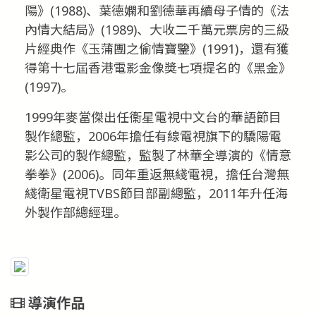
陽》(1988)、葉德嫻和劉德華再續母子情的《法
內情大結局》(1989)、大收二千萬元票房的三級
片經典作《玉蒲團之偷情寶鑒》(1991)，還有獲
得第十七屆香港電影金像獎七項提名的《黑金》
(1997)。
1999年麥當傑出任衞星電視中文台的華語節目
製作總監，2006年擔任有線電視旗下的驕陽電
影公司的製作總監，監製了林華全導演的《情意
拳拳》(2006)。同年重返無綫電視，擔任台灣無
綫衛星電視TVBS節目部副總監，2011年升任海
外製作部總經理。
導演作品