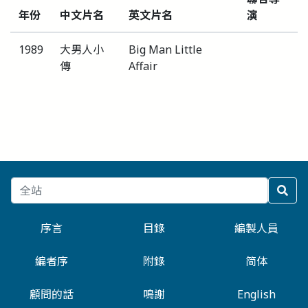
年份
中文片名
英文片名
演
1989
大男人小
Big Man Little
傳
Affair
序言
目錄
編製人員
編者序
附錄
简体
顧問的話
鳴謝
English