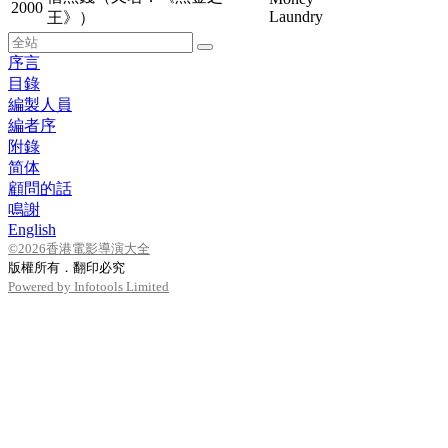
2000
Laundry
王》）
序言
目錄
編製人員
編者序
附錄
简体
顧問的話
鳴謝
English
©2026香港電影導演大全
版權所有．翻印必究
Powered by Infotools Limited