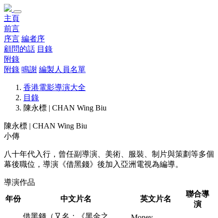
主頁
前言
序言
編者序
顧問的話
目錄
附錄
附錄
鳴謝
編製人員名單
香港電影導演大全
目錄
陳永標 | CHAN Wing Biu
陳永標 | CHAN Wing Biu
小傳
八十年代入行，曾任副導演、美術、服裝、制片與策劃等多個
幕後職位，導演《借黑錢》後加入亞洲電視為編導。
導演作品
聯合導
年份
中文片名
英文片名
演
借黑錢（又名：《黑金之
Money