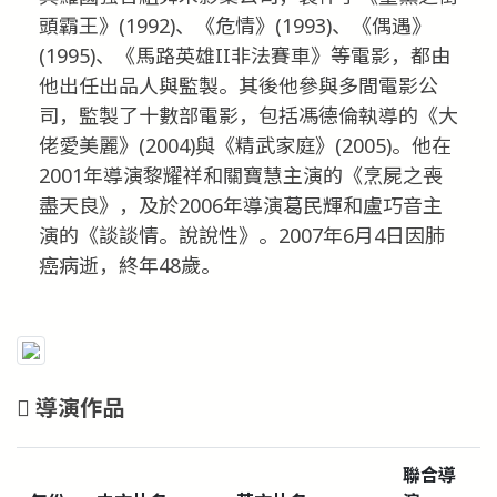
頭霸王》(1992)、《危情》(1993)、《偶遇》
(1995)、《馬路英雄II非法賽車》等電影，都由
他出任出品人與監製。其後他參與多間電影公
司，監製了十數部電影，包括馮德倫執導的《大
佬愛美麗》(2004)與《精武家庭》(2005)。他在
2001年導演黎耀祥和關寶慧主演的《烹屍之喪
盡天良》，及於2006年導演葛民輝和盧巧音主
演的《談談情。說說性》。2007年6月4日因肺
癌病逝，終年48歲。
導演作品
聯合導