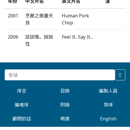
年份
中文片名
英文片名
演
2001
烹屍之喪盡天
Human Pork
良
Chop
2006
談談情。說說
Feel It...Say It...
性
序言
目錄
編製人員
編者序
附錄
简体
顧問的話
鳴謝
English