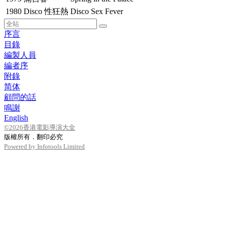
1980
Disco 性狂熱
Disco Sex Fever
序言
目錄
編製人員
編者序
附錄
简体
顧問的話
鳴謝
English
©2026香港電影導演大全
版權所有．翻印必究
Powered by Infotools Limited