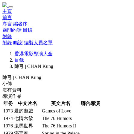
主頁
前言
序言
編者序
顧問的話
目錄
附錄
附錄
鳴謝
編製人員名單
香港電影導演大全
目錄
陳弓 | CHAN Kung
陳弓 | CHAN Kung
小傳
沒有資料
導演作品
年份
中文片名
英文片名
聯合導演
1973
愛的遊戲
Games of Love
1974
七情六欲
The 76 Humors
1976
鬼馬世界
The 76 Humors II
1979
滿宮春
Spring in the Palace