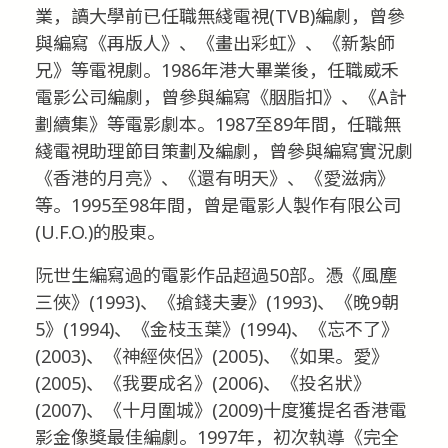
業，讀大學前已任職無綫電視(TVB)編劇，曾參
與編寫《再版人》、《畫出彩虹》、《新紮師
兄》等電視劇。1986年港大畢業後，任職威禾
電影公司編劇，曾參與編寫《胭脂扣》、《A計
劃續集》等電影劇本。1987至89年間，任職無
綫電視助理節目策劃及編劇，曾參與編寫實況劇
《香港的月亮》、《還有明天》、《愛滋病》
等。1995至98年間，曾是電影人製作有限公司
(U.F.O.)的股東。
阮世生編寫過的電影作品超過50部。憑《風塵
三俠》(1993)、《搶錢夫妻》(1993)、《晚9朝
5》(1994)、《金枝玉葉》(1994)、《忘不了》
(2003)、《神經俠侶》(2005)、《如果。愛》
(2005)、《我要成名》(2006)、《投名狀》
(2007)、《十月圍城》(2009)十度獲提名香港電
影金像獎最佳編劇。1997年，初次執導《完全