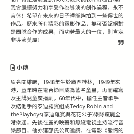
我會繼續努力和享受作為導演的創作過程，永不
言休！希望在未來的日子裡能夠拍到一些傳世的
作品。歷來所有精彩的電影作品，無可否認絕對
是團隊合作的成果，而功勞最大的一位，則肯定
非導演莫屬！
小傳
原名關維鵬，1948年生於廣西桂林，1949年來
港，童年時在電台節目成為著名童星，再而編寫
及主講兒童廣播劇。60年代中，擔任主音歌手
及結他手的泰迪羅賓組成Teddy Robin and
thePlayboys(泰迪羅賓與花花公子)樂隊瘋魔全
港樂迷，先後在麗的映聲和無綫電視主持流行音
樂節目，他亦獲邵氏公司邀請，在電影《愛情的