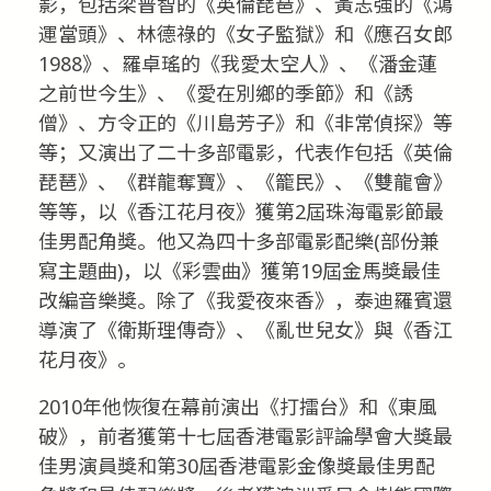
影，包括梁普智的《英倫琵琶》、黃志強的《鴻
運當頭》、林德祿的《女子監獄》和《應召女郎
1988》、羅卓瑤的《我愛太空人》、《潘金蓮
之前世今生》、《愛在別鄉的季節》和《誘
僧》、方令正的《川島芳子》和《非常偵探》等
等；又演出了二十多部電影，代表作包括《英倫
琵琶》、《群龍奪寶》、《籠民》、《雙龍會》
等等，以《香江花月夜》獲第2屆珠海電影節最
佳男配角獎。他又為四十多部電影配樂(部份兼
寫主題曲)，以《彩雲曲》獲第19屆金馬獎最佳
改編音樂獎。除了《我愛夜來香》，泰迪羅賓還
導演了《衛斯理傳奇》、《亂世兒女》與《香江
花月夜》。
2010年他恢復在幕前演出《打擂台》和《東風
破》，前者獲第十七屆香港電影評論學會大獎最
佳男演員獎和第30屆香港電影金像獎最佳男配