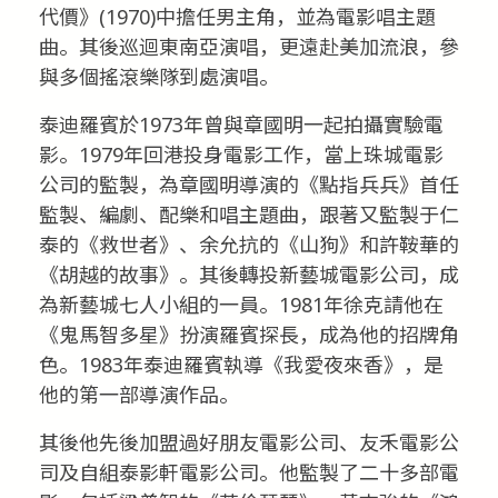
代價》(1970)中擔任男主角，並為電影唱主題
曲。其後巡迴東南亞演唱，更遠赴美加流浪，參
與多個搖滾樂隊到處演唱。
泰迪羅賓於1973年曾與章國明一起拍攝實驗電
影。1979年回港投身電影工作，當上珠城電影
公司的監製，為章國明導演的《點指兵兵》首任
監製、編劇、配樂和唱主題曲，跟著又監製于仁
泰的《救世者》、余允抗的《山狗》和許鞍華的
《胡越的故事》。其後轉投新藝城電影公司，成
為新藝城七人小組的一員。1981年徐克請他在
《鬼馬智多星》扮演羅賓探長，成為他的招牌角
色。1983年泰迪羅賓執導《我愛夜來香》，是
他的第一部導演作品。
其後他先後加盟過好朋友電影公司、友禾電影公
司及自組泰影軒電影公司。他監製了二十多部電