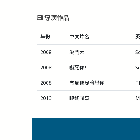
導演作品
年份
中文片名
2008
愛鬥大
S
2008
嚇死你！
S
2008
有隻僵屍暗戀你
T
2013
臨終囧事
M