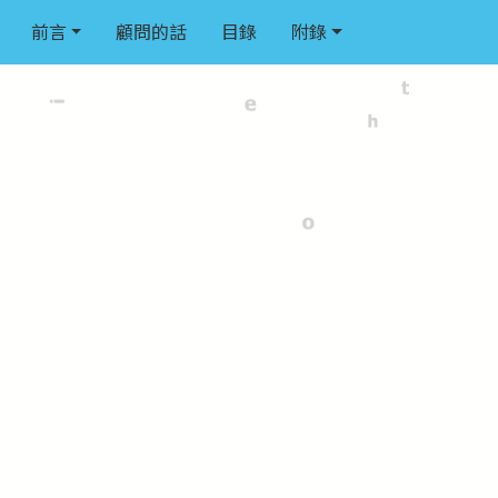
前言
顧問的話
目錄
附錄