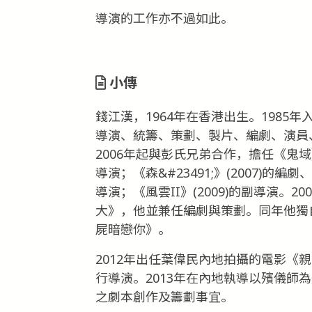
導演的工作亦不過如此。
小傳
錢江漢，1964年在香港出生。198
導演、統籌、策劃、製片、編劇、演員
2006年起與彭氏兄弟合作，擔任《鬼域》
導演；《森&#23491;》(2007)的
導演；《風雲II》(2009)的副導演。
大》，他並兼任編劇與策劃。同年他獨
屍暗戀你》。
2012年出任葉偉民內地拍攝的電影《親
行導演。2013年在內地執導以殯儀師
之劇本創作及籌劃事宜。