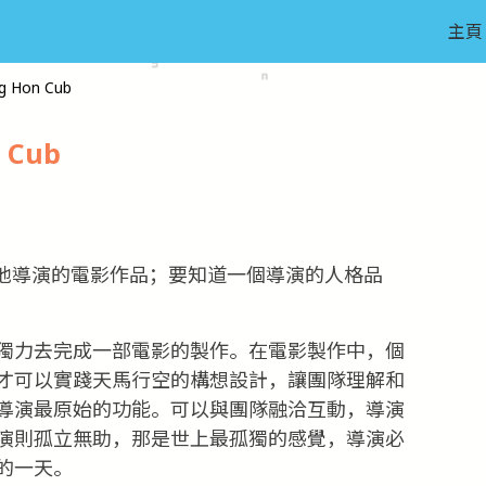
主頁
 Hon Cub
 Cub
他導演的電影作品；要知道一個導演的人格品
獨力去完成一部電影的製作。在電影製作中，個
才可以實踐天馬行空的構想設計，讓團隊理解和
導演最原始的功能。可以與團隊融洽互動，導演
演則孤立無助，那是世上最孤獨的感覺，導演必
的一天。