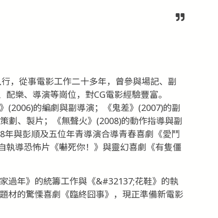
5年入行，從事電影工作二十多年，曾參與場記、副
、配樂、導演等崗位，對CG電影經驗豐富。
(2006)的編劇與副導演；《鬼差》(2007)的副
編劇、策劃、製片；《無聲火》(2008)的動作指導與副
2008年與彭順及五位年青導演合導青春喜劇《愛鬥
自執導恐怖片《嚇死你！》與靈幻喜劇《有隻僵
家過年》的統籌工作與《&#32137;花鞋》的執
為題材的驚慄喜劇《臨終囧事》，現正準備新電影