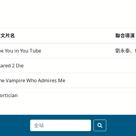
英文片名
聯合導演
ee You in You Tube
劉永泰、
cared 2 Die
he Vampire Who Admires Me
ortician