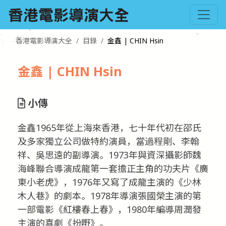
香港電影導演大全
目錄
金鑫 | CHIN Hsin
金鑫 | CHIN Hsin
小傳
金鑫1965年從上海來香港，七十年代初在邵氏
及多家獨立公司做特約演員，當過程剛、李翰
祥、吳思遠的副導演。1973年與資深攝影師魏
海峰聯合導演成龍第一套擔正主角的功夫片《廣
東小老虎》，1976年又寫了成龍主演的《少林
木人巷》的劇本。1978年導演張國榮主演的第
一部電影《紅樓春上春》，1980年編導周潤發
主演的喜劇《扮嘢》。