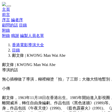
主頁
前言
序言
編者序
顧問的話
目錄
附錄
附錄
鳴謝
編製人員名單
香港電影導演大全
目錄
鄺文偉 | KWONG Man Wai Abe
鄺文偉 | KWONG Man Wai Abe
導演的話
無心插柳做了導演，糊裡糊塗「拍」了三部；大徹大悟地暫別
小傳
鄺文偉，1963年11月18日在香港出生。1985年開始進入影視圈
離開威禾，轉任自由身編劇。作品包括《黑色迷牆》(1989)等。1
身，作品包括《午夜天使》(1990)、《藍色霹靂火》(1991)