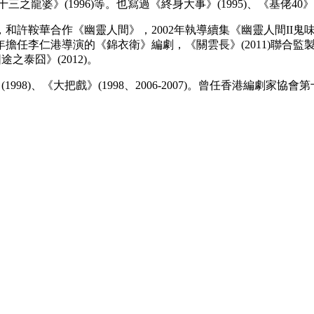
三之龍婆》(1996)等。也寫過《終身大事》(1995)、《基佬40》(
劇，和許鞍華合作《幽靈人間》，2002年執導續集《幽靈人間II
任李仁港導演的《錦衣衛》編劇，《關雲長》(2011)聯合監製。
之泰囧》(2012)。
8)、《大把戲》(1998、2006-2007)。曾任香港編劇家協會第