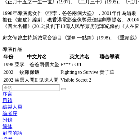
《正月十五之一生一世》(1997)、《二月三十》(1995)、《七月十
1998年導演處女作《亞李．爸爸兩個大盜》，2001年作為編
擔任《畫皮》編劇，獲香港電影金像獎最佳編劇獎提名。2010年擔
《四大名捕》(2012)及創下13億人民幣票房冠軍紀錄的《人在囧途
鄺文偉曾主持新城電台節目《驚叫一點鐘》(1998)、《重頭戲》(199
導演作品
年份
中文片名
英文片名
聯合導演
1998
亞李．爸爸兩個大盜
F*** / Off
2002
一蚊雞保鑣
Fighting to Survive
黃子華
2002
幽靈人間II 鬼味人間
Visible Secret 2
序言
目錄
編製人員
編者序
附錄
简体
顧問的話