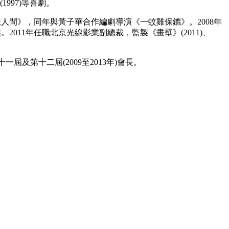
1997)等喜劇。
鬼味人間》，同年與黃子華合作編劇導演《一蚊雞保鑣》。2008年
2011年任職北京光線影業副總裁，監製《畫壁》(2011)、
十一屆及第十二屆(2009至2013年)會長。