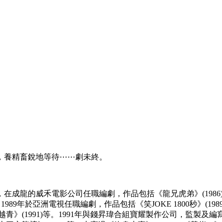
，養精畜銳地等待⋯⋯劇未終。
，在成龍的威禾電影公司任職編劇，作品包括《龍兄虎弟》(1986)、《霸
989年於亞洲電視任職編劇，作品包括《笑JOKE 1800秒》(19
、《越青》(1991)等。1991年與錢昇瑋合組寶耀製作公司，監製