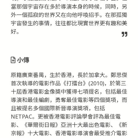
當那個宇宙存在多於導演本身的時候，同時，另
外一個孤寂的世界又在向他呼喚招手。在那孤獨
宇宙發生的事情，往往都比現實世界更有趣和美
好。
小傳
原籍廣東番禺，生於香港，長於加拿大。鄭思傑
首次執導的電影作品《打擂台》(2010)，於第三
十屆香港電影金像獎中獲得七項提名，包括最佳
導演和最佳編劇，勇奪最佳電影等四個獎項，而
且被提名多個國際新晉導演獎項，包括
NETPAC。更被香港電影評論學會評為最佳電
影、《華爾街日報》亞洲十大最出色電影、《新
京報》十大電影、香港電影導演會最受推介電影