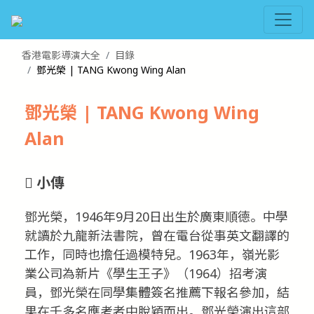
香港電影導演大全
目錄
鄧光榮 | TANG Kwong Wing Alan
鄧光榮 | TANG Kwong Wing
Alan
小傳
鄧光榮，1946年9月20日出生於廣東順德。中學
就讀於九龍新法書院，曾在電台從事英文翻譯的
工作，同時也擔任過模特兒。1963年，嶺光影
業公司為新片《學生王子》（1964）招考演
員，鄧光榮在同學集體簽名推薦下報名參加，結
果在千多名應考者中脫穎而出。鄧光榮演出這部