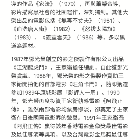
導的作品《家法》（1979），再與蕭榮合導，
影片描寫黑社會的社團運作，深刻獨到。其他大
榮出品的電影包括《無毒不丈夫》（1981）、
《血洗唐人街》（1982）、《怒拔太陽旗》
（1983）、《義蓋雲天》（1986）等，多以黑
道為題材。
1987年鄧光榮創立的影之傑製作有限公司出品
《江湖龍虎鬥》，王家衛擔任編劇，自此獲鄧光
榮賞識。1988年，鄧光榮的影之傑製作資助王
家衛開拍他的首部電影《旺角卡門》，隨即獲選
參加1989年康城影展「影評人一周」。1990
年，鄧光榮再度投資王家衛執導電影《阿飛正
傳》，雖然兩部電影均票房慘淡，卻奠定了王家
衛在日後國際電影界的聲譽。1991年王家衛憑
《阿飛正傳》贏得該年香港電影金像獎最佳電影
及最佳導演等獎項，以及台灣電影金馬獎最佳導