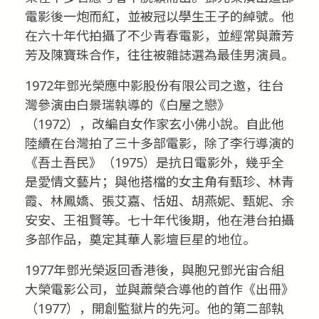
電影後一炮而紅，並被冠以學生王子的綽號。他
在六十年代拍攝了不少青春電影，並經常與蕭芳
芳及陳寶珠合作，往往被雜誌選為最佳男演員。
1972年鄧光榮應中影股份有限公司之邀，往台
灣參演由白景瑞執導的《白屋之戀》
（1972），改編自女作家玄小佛小說。自此他
陸續在台灣拍了三十多部電影，除了李行導演的
《吾土吾民》（1975）是抗日電影外，幾乎全
是愛情文藝片；與他搭檔的女主角有甄珍、林青
霞、林鳳嬌、張艾嘉、恬妞、胡燕妮、甄妮、余
安安、王祖賢等。七十年代後期，他在港台拍攝
多部作品，奠定其華人影壇巨星的地位。
1977年鄧光榮返回香港後，與胞兄鄧光宙合組
大榮電影公司，並與蕭榮合導他的首作《出冊》
（1977），開創監獄片的先河。他的第二部執