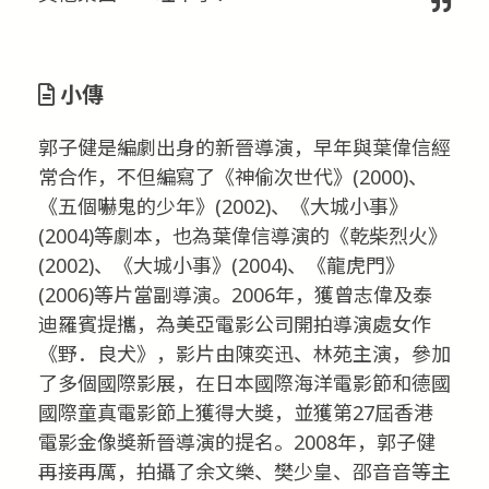
小傳
郭子健是編劇出身的新晉導演，早年與葉偉信經
常合作，不但編寫了《神偷次世代》(2000)、
《五個嚇鬼的少年》(2002)、《大城小事》
(2004)等劇本，也為葉偉信導演的《乾柴烈火》
(2002)、《大城小事》(2004)、《龍虎門》
(2006)等片當副導演。2006年，獲曾志偉及泰
迪羅賓提攜，為美亞電影公司開拍導演處女作
《野．良犬》，影片由陳奕迅、林苑主演，參加
了多個國際影展，在日本國際海洋電影節和德國
國際童真電影節上獲得大獎，並獲第27屆香港
電影金像獎新晉導演的提名。2008年，郭子健
再接再厲，拍攝了余文樂、樊少皇、邵音音等主