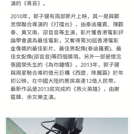
演的《青苔》。
2010年，郭子健有兩部新片上映，其一是與鄭
思傑聯合導演的《打擂台》，由泰迪羅賓、陳觀
泰、黃又南、邵音音等主演，影片獲香港電影評
論學會選為最佳電影，又奪得第30屆香港電影
金像獎的最佳影片、最佳男配角(泰迪羅賓)、最
佳女配角(邵音音)等四個獎項。另外一部是懷念
張國榮先生的《為你鍾情》。2013年，郭子健
與周星馳合導的億元巨構《西遊．降魔篇》於年
初公映，在中國大陸的票房高達12億人民幣。
最新作品是2013底完成的《救火英雄》，由謝
霆鋒、余文樂主演。