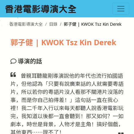
香港電影導演大全
目錄
郭子健 | KWOK Tsz Kin Derek
郭子健 | KWOK Tsz Kin Derek
導演的話
曾親耳聽龍剛導演說他的年代也流行拍國語
片，但他認為「只要有說廣東話的人就需要粵語
片，所以若你的粵語片沒人看那不關港片沒落的
事，而是你自己拍得差！」這句話一直在我心
裡！我二千年入行以來每天都聽人說香港電影玩
完，我知道以後都一直會聽到！那又如何？一如
劇本，時世是背景，人物才是主角！搞好個戲，
其他東西⋯⋯理不了！