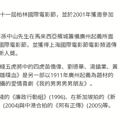
五十一屆柏林國際電影節，並於2001年獲邀參加
10年孫中山先生在馬來西亞檳城籌備廣州起義所面
國際電影節，並獲得上海國際電影節電影頻道傳
新人獎。
無綫五虎將中的四虎苗僑偉、劉德華、湯鎮業、黃
英雄喋血》是另一部以1911年廣州起義為題材的
拍攝的愛情喜劇《我的男男男男朋友》。
的《廉政行動組》(1996)、在新加坡拍的《新
(2004)與中港合拍的《阿有正傳》(2005)等。