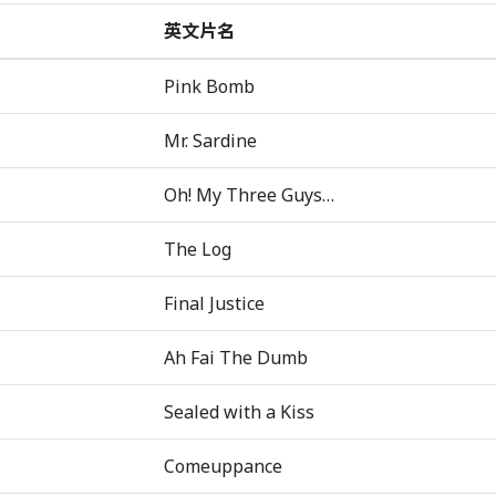
英文片名
Pink Bomb
Mr. Sardine
Oh! My Three Guys…
The Log
Final Justice
Ah Fai The Dumb
Sealed with a Kiss
Comeuppance