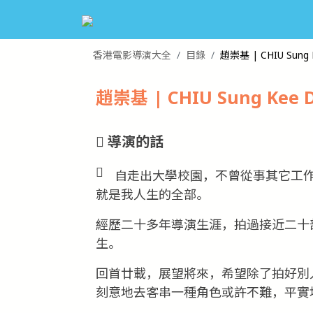
香港電影導演大全
目錄
趙崇基 | CHIU Sung 
趙崇基 | CHIU Sung Kee 
導演的話
自走出大學校園，不曾從事其它工
就是我人生的全部。
經歷二十多年導演生涯，拍過接近二十
生。
回首廿載，展望將來，希望除了拍好別
刻意地去客串一種角色或許不難，平實