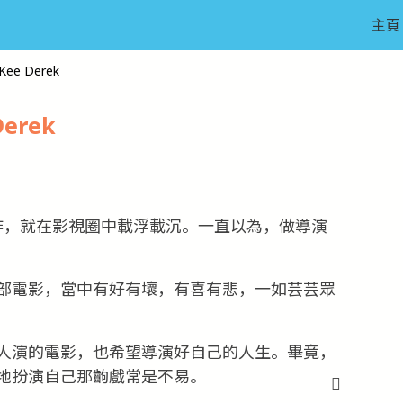
主頁
Kee Derek
Derek
作，就在影視圈中載浮載沉。一直以為，做導演
部電影，當中有好有壞，有喜有悲，一如芸芸眾
人演的電影，也希望導演好自己的人生。畢竟，
地扮演自己那齣戲常是不易。