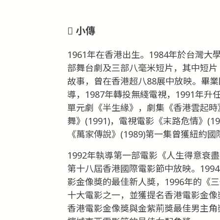
小傳
1961年在香港出生。1984年於台
部舞台劇及三部八毫米短片，其中短片
故事，曾在香港超八88展中放映。畢業
導，1987年轉投無綫電視，1991
單元劇《半生緣》，劇集《香港雲起時》(1
舞》(1991)，電視電影《末路危情》(1
《萬家傳說》(1989)第一集曾獲紐約
1992年執導第一部電影《人生得意衰
第十八屆香港國際電影節中放映。199
影金像獎的最佳新人獎，1996年的《
十大電影之一，並獲提名香港電影金像
香港電影金像獎與金紫荊獎最佳男主角獎