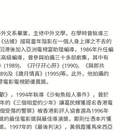
灣大學外文系畢業，主修中外文學。在學時曾執導三
《佔據》描寫童年陰影在一個人身上揮之不去的
回港後加入亞洲電視當助理編導，1986年升任編
年升任高級編導，曾參與拍攝三十多部劇集，其中有
989)、《孖仔孖心肝》(1990)、《與郎共
989)及《歲月情真》(1995)等。此外，他拍攝的
國際電影電視節優異獎。
盡歡》，1994年執導《沙甸魚殺人事件》，曾於
4年的《三個相愛的少年》讓葛民輝獲提名香港電
三個受傷的警察》被香港影評人協會選為1996年
獎的最佳電影獎與最佳導演獎，鄭則仕憑本片獲
。1997年的《最後判決》，黃佩霞獲馬來西亞