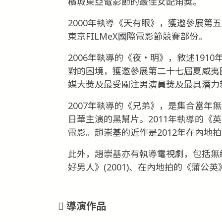
檳城東亞電影節的最佳女配角獎。
2000年執導《天有眼》，獲邀參展第
東京FILMeX國際電影節競賽部份。
2006年執導的《夜‧明》，敘述19
對的困境，獲邀參展第二十七屆夏威夷
媒大獎及最受關注男演員獎及最具潛力
2007年執導的《兄弟》，是集合當年
日華主演的黑幫片。2011年執導的《
電影。趙崇基的近作是2012年在內地
此外，趙崇基亦有執導電視劇，包括無綫
好男人》(2001)、在內地拍的《蒲公英》
導演作品