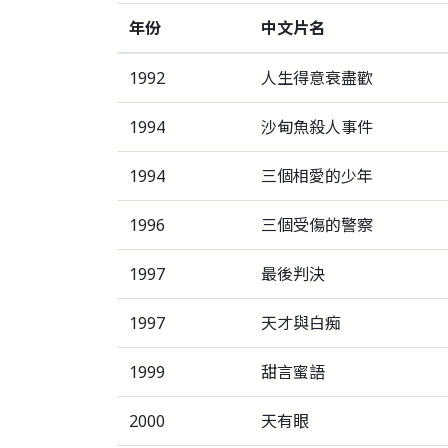
年份
中文片名
1992
人生得意衰盡歡
1994
沙甸魚殺人事件
1994
三個相愛的少年
1996
三個受傷的警察
1997
最後判決
1997
天才與白痴
1999
甜言蜜語
2000
天有眼