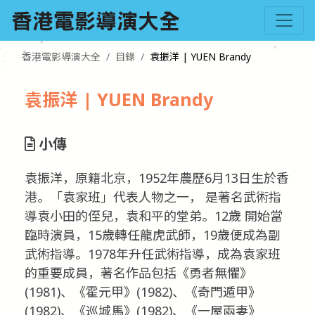
香港電影導演大全
目錄
袁振洋 | YUEN Brandy
袁振洋 | YUEN Brandy
小傳
袁振洋，原籍北京，1952年農歷6月13日生於香
港。「袁家班」代表人物之一， 是著名武術指
導袁小田的侄兒，袁和平的堂弟。12歲 開始當
臨時演員，15歲轉任龍虎武師，19歲便成為副
武術指導。1978年升任武術指導，成為袁家班
的重要成員，著名作品包括《勇者無懼》
(1981)、《霍元甲》(1982)、《奇門遁甲》
(1982)、《巡城馬》(1982)、《一屋兩妻》