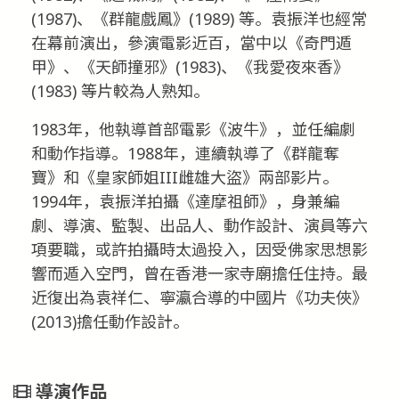
(1987)、《群龍戲鳳》(1989) 等。袁振洋也經常
在幕前演出，參演電影近百，當中以《奇門遁
甲》、《天師撞邪》(1983)、《我愛夜來香》
(1983) 等片較為人熟知。
1983年，他執導首部電影《波牛》，並任編劇
和動作指導。1988年，連續執導了《群龍奪
寶》和《皇家師姐III雌雄大盜》兩部影片。
1994年，袁振洋拍攝《達摩祖師》，身兼編
劇、導演、監製、出品人、動作設計、演員等六
項要職，或許拍攝時太過投入，因受佛家思想影
響而遁入空門，曾在香港一家寺廟擔任住持。最
近復出為袁祥仁、寧瀛合導的中國片《功夫俠》
(2013)擔任動作設計。
導演作品