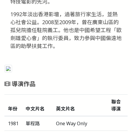
特技電影的先河。
1992年淡出香港影壇，過著旅行家生活，並熱
心社會公益。2008至2009年，曾在廣東山區的
孤兒院擔任駐院義工。他也是中國希望工程「歐
劍雄愛心會」的執行委員，致力參與中國偏遠地
區的助學扶貧工作。
導演作品
聯合
年份
中文片名
英文片名
導演
1981
單程路
One Way Only