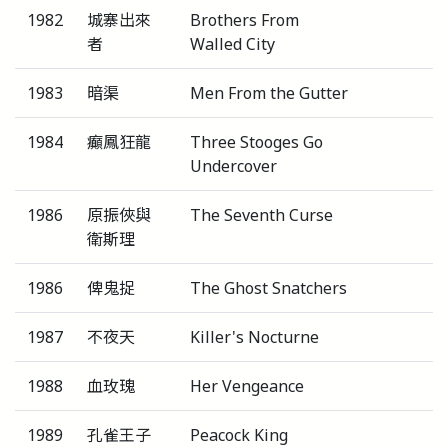
1982
城寨出來
Brothers From
者
Walled City
1983
暗渠
Men From the Gutter
1984
癲鳳狂龍
Three Stooges Go
Undercover
1986
原振俠與
The Seventh Curse
衛斯理
1986
俾鬼捉
The Ghost Snatchers
1987
不夜天
Killer's Nocturne
1988
血玫瑰
Her Vengeance
1989
孔雀王子
Peacock King