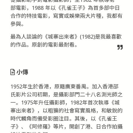
部電影，1988 年以《孔雀王子》為首多部中日
合作的特技電影，寫實或娛樂兩大片種，我都有
參與。
最為人談論的《城寨出來者》(1982)是我最喜歡
的作品。原創的電影最耐看。
小傳
1952年生於香港，原籍廣東番禺。加入香港邵
氏影片公司初期，是攝影部門二十八名測光師之
一。1975年升任攝影師，1982年首次執導《城
寨出來者》，以粗獷的社會寫實風格，和敏銳的
時代觸角而備受影圈注目。其後，以《孔雀王
子》、《阿修羅》等片，開創了港、日合作拍攝