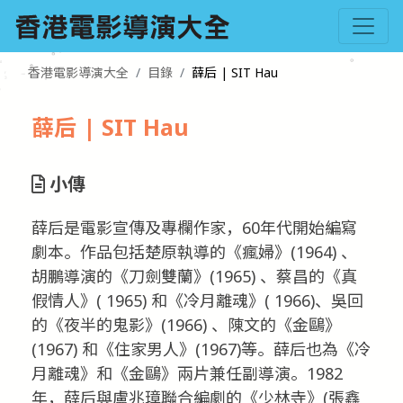
香港電影導演大全
目錄
薛后 | SIT Hau
薛后 | SIT Hau
小傳
薛后是電影宣傳及專欄作家，60年代開始編寫
劇本。作品包括楚原執導的《瘋婦》(1964) 、
胡鵬導演的《刀劍雙蘭》(1965) 、蔡昌的《真
假情人》( 1965) 和《冷月離魂》( 1966)、吳回
的《夜半的鬼影》(1966) 、陳文的《金鷗》
(1967) 和《住家男人》(1967)等。薛后也為《冷
月離魂》和《金鷗》兩片兼任副導演。1982
年，薛后與盧兆璋聯合編劇的《少林寺》(張鑫