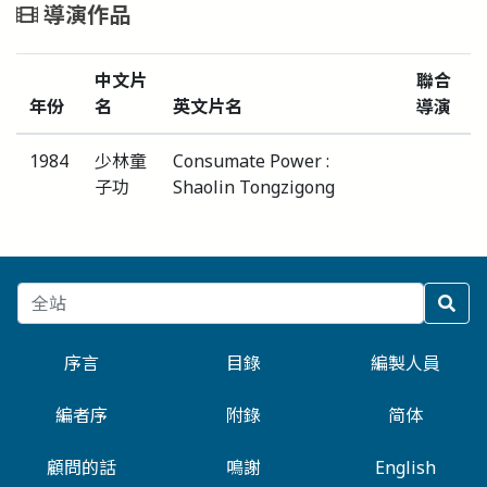
導演作品
中文片
聯合
年份
名
英文片名
導演
1984
少林童
Consumate Power :
子功
Shaolin Tongzigong
序言
目錄
編製人員
編者序
附錄
简体
顧問的話
鳴謝
English