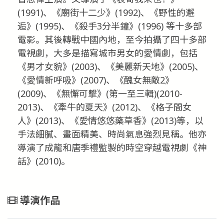
(1991)、《廟街十二少》(1992)、《野性的邂
逅》(1995)、《殺手3分半鐘》(1996) 等十多部
電影。其後轉戰中國內地，至今拍攝了四十多部
電視劇，大多是描寫城市男女的愛情劇，包括
《男才女貌》(2003)、《美麗新天地》(2005)、
《愛情新呼吸》(2007)、《醜女無敵2》
(2009)、《無懈可擊》(第一至三輯)(2010-
2013)、《牽牛的夏天》(2012)、《格子間女
人》(2013)、《愛情悠悠藥草香》(2013)等，以
手法細膩、畫面精美、時尚氣息強烈見稱。他亦
導演了成龍和唐季禮監製的時空穿越電視劇《神
話》(2010)。
導演作品