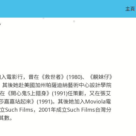
主頁
y
加入電影行，曾在《救世者》(1980)、《靚妹仔》
理製片。其後她赴美國加州帕薩迪納藝術中心設計學院
在《開心鬼5上錯身》(1991)任策劃，又在張艾
站起來》(1991)。其後她加入Moviola電
h Films，2001年成立Such Films台灣分
其數。