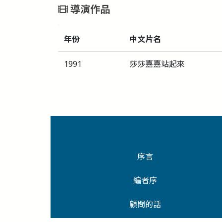
導演作品
年份
中文片名
1991
莎莎嘉嘉站起來
序言
編者序
顧問的話