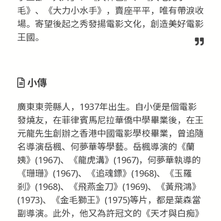
毛》、《大力小水手》，賣座平平，唯有帶淚收
場。寄望後起之秀發揚電影文化，創造美好電影
王國。
小傳
廣東東莞縣人，1937年出生。自小便是個電影
發燒友，在菲律賓馬尼拉華僑中學畢業後，在王
元龍先生創辦之香港中國電影學校畢業，曾追隨
名導演岳楓、何夢華等學藝。岳楓導演的《蘭
姨》(1967)、《龍虎溝》(1967)，何夢華執導的
《珊珊》(1967)、《追魂鏢》(1968)、《玉羅
剎》(1968)、《飛燕金刀》(1969)、《黃飛鴻》
(1973)、《金毛獅王》(1975)等片，都是葉森當
副導演。此外，他又為許冠文的《天才與白痴》