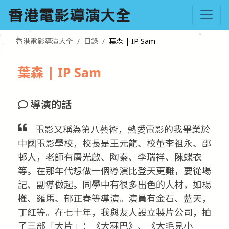
香港電影導演大全
目錄
葉森 | IP Sam
葉森 | IP Sam
導演的話
電影又稱為第八藝術，熱愛電影的我畢業於
中國電影學校，校長是王元龍、校董李祖永、邵
邨人，老師有屠光啟、陶秦、李瑞祥、陳蝶衣
等。在那年代想做一個導演比登天更難，要從場
記、副導做起。同學中有很多出色的人材，如楊
權、羅馬、郁正春等導演。演員有金石、藍天，
丁紅等。在七十年，我與友人設立製片公司，拍
了三部「大片」：《大冧巴》、《大毛見小