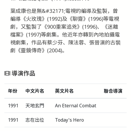
葉成康也是無&#32171;電視的編導及監製，曾
編導《火玫瑰》(1992)及《聊齋》(1996)等電視
劇，又監製了《900重案追兇》(1996)、《迷離
檔案》(1997)等劇集。他近年亦轉到內地拍攝電
視劇集，作品有蔡少芬、陳法蓉、張晉演的古裝
劇《靈鏡傳奇》(2004)。
導演作品
年份
中文片名
英文片名
聯合導演
1991
天地玄門
An Eternal Combat
1991
志在出位
Today's Hero