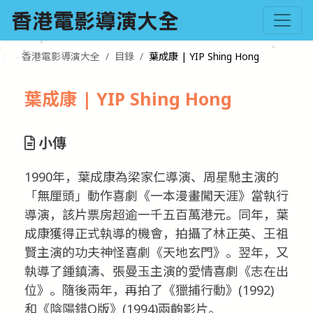
香港電影導演大全
目錄
葉成康 | YIP Shing Hong
葉成康 | YIP Shing Hong
小傳
1990年，葉成康為梁家仁導演、周星馳主演的
「無厘頭」動作喜劇《一本漫畫闖天涯》當執行
導演，該片票房超逾一千五百萬港元。同年，葉
成康獲得正式執導的機會，拍攝了林正英、王祖
賢主演的功夫神怪喜劇《天地玄門》。翌年，又
執導了鍾鎮濤、張曼玉主演的愛情喜劇《志在出
位》。隨後兩年，再拍了《獵捕行動》(1992)
和《陰陽錯Q版》(1994)兩齣影片。