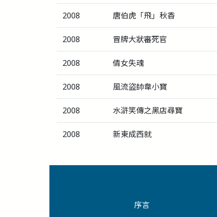
2008
唐伯虎「飛」秋香
2008
冒牌大狀審死官
2008
倩女失魂
2008
風流盜帥韋小寶
2008
水滸笑傳之黑店尋寶
2008
新東成西就
序言