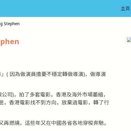
主頁
g Stephen
ephen
」( 因為做演員擔憂不穩定轉做導演)，做導演
限公司)，拍了多套電影。香港及海外市場萎縮，
逝，香港電影找不到方向，放棄過電影，轉了行
又再燃燒，這些年又在中國各省各地穿梭奔馳。