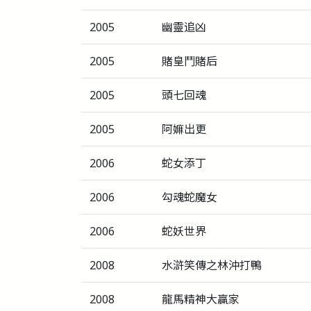
2005
幽靈追凶
2005
賭皇鬥賭后
2005
頭七回魂
2005
阿嫲出更
2006
蛇女添丁
2006
勾魂蛇魔女
2006
蛇妖世界
2008
水滸笑傳之林沖打鴨
2008
龍馬精神大贏家