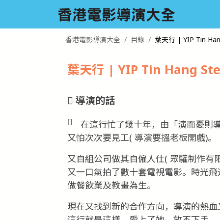
香港電影導演大全
目錄
葉天行 | YIP Tin Han
葉天行 | YIP Tin Hang St
導演的話
在這行忙了幾十年，由「演而憂則導
又怕次次要見工( 導演要搵老板開戲)。
又自組公司做其自僱人仕( 眾驩制作有
又一口氣拍了數十套電視電影。時光飛
做餐飲業及教畫為生。
現在又找到新的合作方向，導演的熱血
這行就是這樣，愛上了她，放不下手。