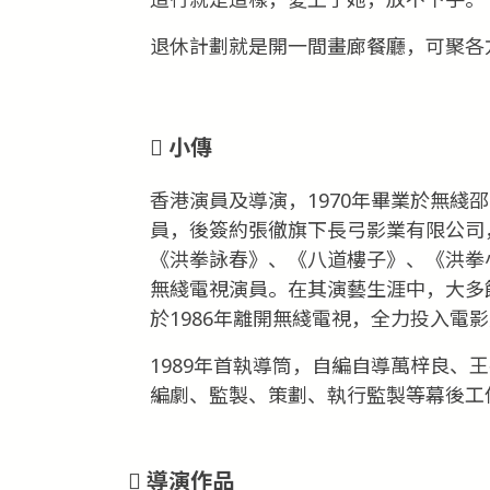
退休計劃就是開一間畫廊餐廳，可聚各
小傳
香港演員及導演，1970年畢業於無綫
員，後簽約張徹旗下長弓影業有限公司
《洪拳詠春》、《八道樓子》、《洪拳
無綫電視演員。在其演藝生涯中，大多
於1986年離開無綫電視，全力投入電
1989年首執導筒，自編自導萬梓良、
編劇、監製、策劃、執行監製等幕後工
導演作品