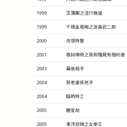
1999
玉蒲團之淫行無道
1999
千禧金瓶梅之迷姦武二郎
2000
流氓特警
2001
香帥傳奇之我和殭屍有個約會
2003
幕後殺手
2004
我老婆係兇手
2004
臨時特工
2005
艷星劫
2005
東洋双辣之女拳王