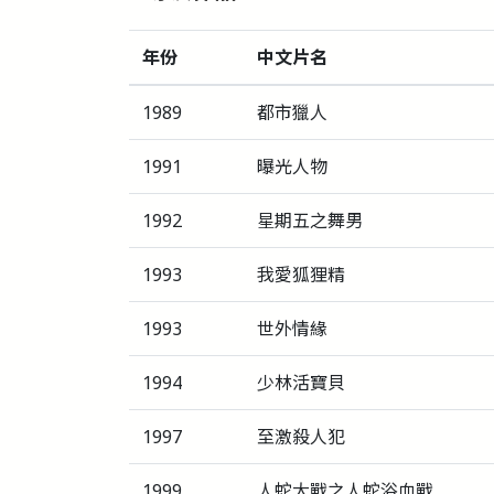
年份
中文片名
1989
都市獵人
1991
曝光人物
1992
星期五之舞男
1993
我愛狐狸精
1993
世外情緣
1994
少林活寶貝
1997
至激殺人犯
1999
人蛇大戰之人蛇浴血戰