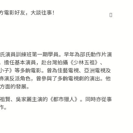
方電影好友，大談往事！
邵氏演員訓練班第一期學員。早年為邵氏動作片演
，擔任基本演員，赴台灣拍攝《少林五祖》、
小子》等多齣電影。曾為佳藝電視、亞洲電視及
飾演反派角色，曾參與了多齣電視劇的演出。他
影方面的發展。
王祖賢、吳家麗主演的《都市獵人》。同時亦從事
作。