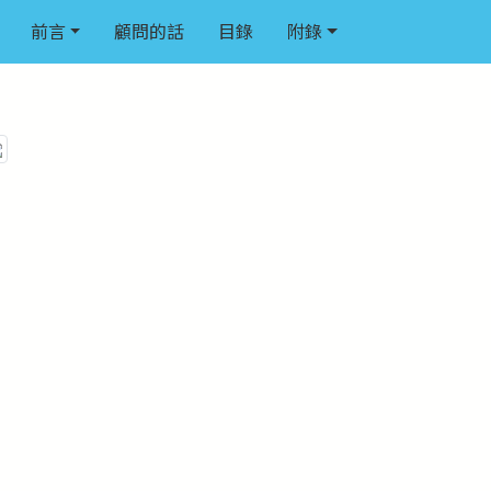
前言
顧問的話
目錄
附錄