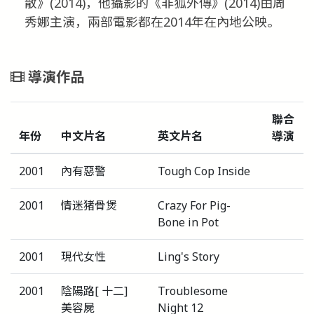
散》(2014)，他攝影的《非狐外傳》(2014)由周
秀娜主演，兩部電影都在2014年在內地公映。
導演作品
聯合
年份
中文片名
英文片名
導演
2001
內有惡警
Tough Cop Inside
2001
情迷猪骨煲
Crazy For Pig-
Bone in Pot
2001
現代女性
Ling's Story
2001
陰陽路[ 十二]
Troublesome
美容屍
Night 12