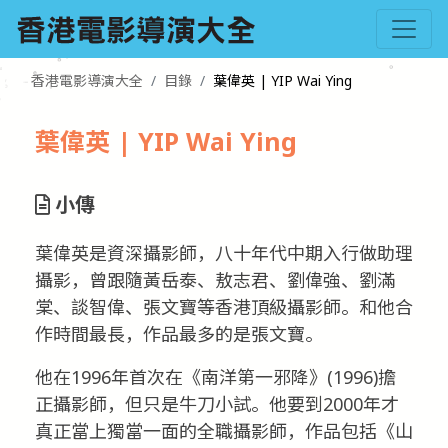
香港電影導演大全
目錄
葉偉英 | YIP Wai Ying
葉偉英 | YIP Wai Ying
小傳
葉偉英是資深攝影師，八十年代中期入行做助理
攝影，曾跟隨黃岳泰、敖志君、劉偉強、劉滿
棠、談智偉、張文寶等香港頂級攝影師。和他合
作時間最長，作品最多的是張文寶。
他在1996年首次在《南洋第一邪降》(1996)擔
正攝影師，但只是牛刀小試。他要到2000年才
真正當上獨當一面的全職攝影師，作品包括《山