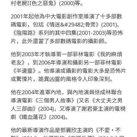
村老屍II色之惡鬼》(2000)等。
2001年起他為中大電影創作室導演了十多部數
碼電影，包括《情迷&#29482;骨煲》(2001)、
《陰陽路》系列的其中四集(2001-2003)等恐怖
片，此外還當了多部數碼電影的攝影師。
他到2003年才執導第一部菲林電影《我的麻煩
老友》，到2006年導演和攝影另一部菲林電影
《半邊靈》。他導演或攝影的電影大多是恐怖片
或驚慄片，詭異凶靈的風格令人印象深刻。
他在2004年進軍內地，與內地演員徐成林聯合
導演電影《三個男人故事》(又名《大丈夫之男
人三部曲》(2004)，又導演了謝君豪主演的電視
劇《鐵血蓮花》(2004)。
他的最新導演作品是鄧麗欣主演的《不愛‧不