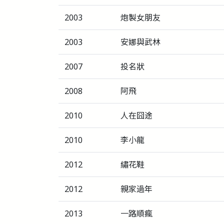
2003
炮製女朋友
2003
安娜與武林
2007
投名狀
2008
阿飛
2010
人在囧途
2010
李小龍
2012
繡花鞋
2012
親家過年
2013
一路順瘋