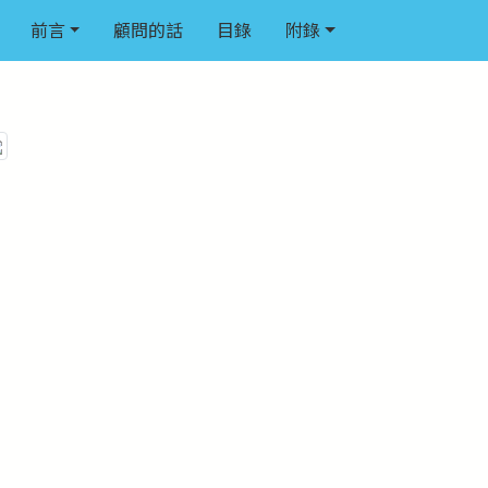
前言
顧問的話
目錄
附錄