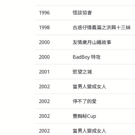
1996
怪談協會
1998
古惑仔情義篇之洪興十三妹
2000
友情歲月山雞故事
2000
BadBoy 特攻
2001
慾望之城
2002
當男人變成女人
2002
停不了的愛
2002
豐胸秘Cup
2002
當男人變成女人