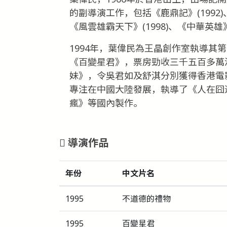
的副導演工作，包括《鹿鼎記》(1992)、
《風雲雄霸天下》(1998)、《中華英雄》(
1994年，葉偉民為王晶創作室執導其
《百變星君》，票房勁收三千五百多萬港
妹》，令吳君如及舒淇分別獲得香港電
專注在中國大陸發展，執導了《人在囧
瘋》等國內製作。
導演作品
年份
中文片名
1995
不道德的禮物
1995
百變星君