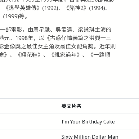
《逃學英雄傳》(1992)、《賭神2》(1994)、
1999)等。
第一部電影，由周星馳、吳孟達、梁詠琪主演的
元。1998年，以《古惑仔情義篇之洪興十三
影金像獎之最佳女主角及最佳女配角獎。近年則
途》、《繡花鞋》、《親家過年》、《一路順
英文片名
I'm Your Birthday Cake
Sixty Million Dollar Man