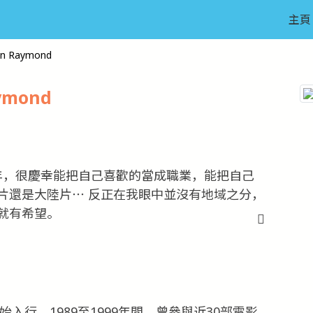
主頁
n Raymond
ymond
年，很慶幸能把自己喜歡的當成職業，能把自己
片還是大陸片⋯ 反正在我眼中並沒有地域之分，
就有希望。
入行。1989至1999年間，曾參與近30部電影