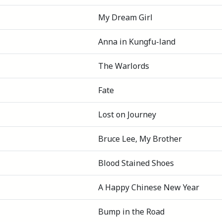
My Dream Girl
Anna in Kungfu-land
The Warlords
Fate
Lost on Journey
Bruce Lee, My Brother
Blood Stained Shoes
A Happy Chinese New Year
Bump in the Road