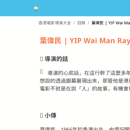
香港電影導演大全
目錄
葉偉民 | YIP Wai Ma
葉偉民 | YIP Wai Man Ra
導演的話
導演的心底話，在這行幹了這麼多
想說的透過銀幕展現出來，那管他是港
電影不就是在說「人」的故事，有機會
小傳
葉偉民，1966年於香港出生，由場記開始