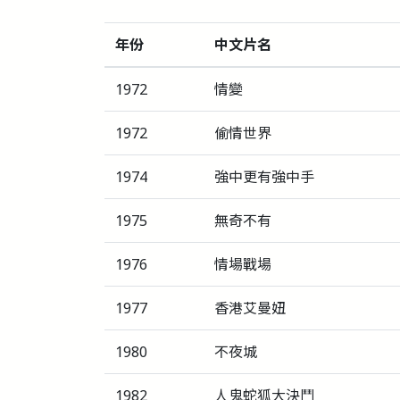
年份
中文片名
1972
情變
1972
偷情世界
1974
強中更有強中手
1975
無奇不有
1976
情場戰場
1977
香港艾曼妞
1980
不夜城
1982
人鬼蛇狐大決鬥