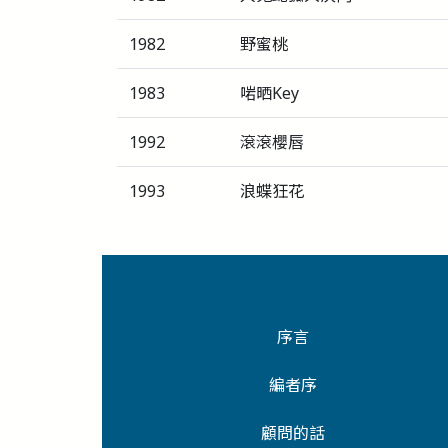
1982
野蜜桃
1983
啱晒Key
1992
滾滾櫻唇
1993
浪蝶狂花
序言
編者序
顧問的話