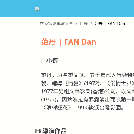
香港電影導演大全
目錄
范丹 | FAN Dan
范丹 | FAN Dan
小傳
范丹，原名范文華。五十年代入行做特
製、編導《情變》(1972)、《偷情世界》
1977年另組文華影業(香港)公司，
(1977)，因狄波拉有暴露演出而哄動
《浪蝶狂花》(1993)後淡出電影圈。
導演作品