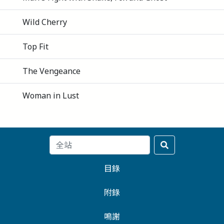
Wild Cherry
Top Fit
The Vengeance
Woman in Lust
目錄
附錄
鳴謝