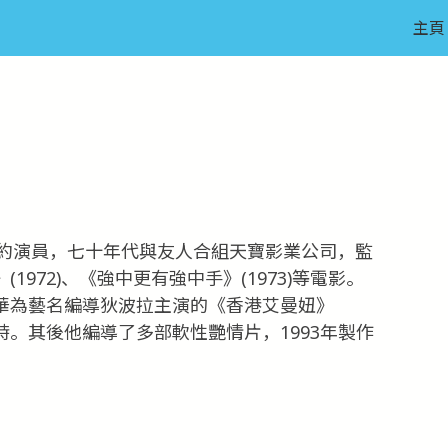
主頁
約演員，七十年代與友人合組天寶影業公司，監
(1972)、《強中更有強中手》(1973)等電影。
以文華為藝名編導狄波拉主演的《香港艾曼妞》
一時。其後他編導了多部軟性艷情片，1993年製作