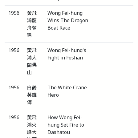
1956
黃飛
Wong Fei-hung
鴻龍
Wins The Dragon
舟奪
Boat Race
錦
1956
黃飛
Wong Fei-hung's
鴻大
Fight in Foshan
鬧佛
山
1956
白鶴
The White Crane
英雄
Hero
傳
1956
黃飛
How Wong Fei-
鴻火
hung Set Fire to
燒大
Dashatou