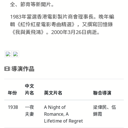
全、節育等新聞片。
1983年當選香港電影製片商會理事長。晚年編
輯《紅伶紅星電影粵曲精選》，又撰寫回憶錄
《我與黃飛鴻》。2000年3月26日病逝。
導演作品
中文
年份
片名
英文片名
聯合導演
1938
一夜
A Night of
梁偉民、伍
夫妻
Romance, A
錦霞
Lifetime of Regret