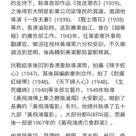
的支持下，執導首部作品《夜送寒衣》(1939)。
之後得到大明星影業公司梁偉民的賞識，邀請他
導演《一夜夫妻》(1938)、《戰士情花》(1938)
等片。香港淪陷時，逃到廣東曲江，曾在《越華
報》的廣告部工作。1943年，任軍委會外事局
翻譯官，被派往桂林黃埔第六分校受訓，不久被
調派到昆明，後再轉到美軍郵局當郵務員。
抗戰結束後回到香港重執導演筒，拍攝《辣手蛇
心》(1947)，其後與編劇秦劍合作，拍了《款擺
紅綾帶》(1948)、《天下婦人心》(1948)、《生
死纏綿》(1949)等多部文藝片。1949年執導
《黃飛鴻傳上集之鞭風滅燭》大受歡迎，開創了
長壽的「黃飛鴻電影」系列。他總共執導了五十
九部「黃飛鴻電影」，大部份都叫好叫座，而最
後一部是1967年的《黃飛鴻虎爪會群英》。
他曾與黃岱、莫康時、龍圖、馮志剛、吳回、李