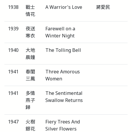
1938
戰士
A Warrior's Love
蔣愛民
情花
1939
夜送
Farewell on a
寒衣
Winter Night
1940
大地
The Tolling Bell
晨鐘
1941
春閨
Three Amorous
三鳳
Women
1941
多情
The Sentimental
燕子
Swallow Returns
歸
1947
火樹
Fiery Trees And
銀花
Silver Flowers