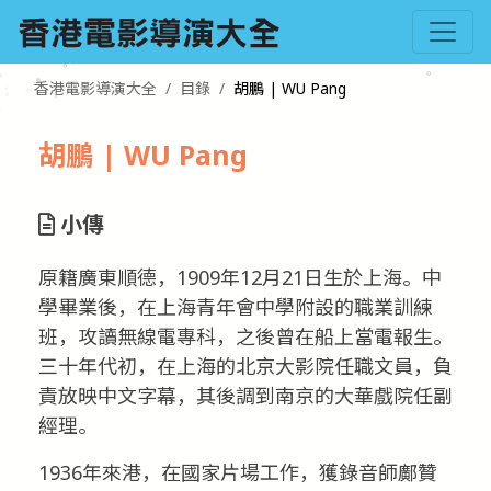
香港電影導演大全
目錄
胡鵬 | WU Pang
胡鵬 | WU Pang
小傳
原籍廣東順德，1909年12月21日生於上海。中
學畢業後，在上海青年會中學附設的職業訓練
班，攻讀無線電專科，之後曾在船上當電報生。
三十年代初，在上海的北京大影院任職文員，負
責放映中文字幕，其後調到南京的大華戲院任副
經理。
1936年來港，在國家片場工作，獲錄音師鄺贊