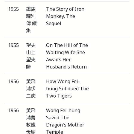
1955
鐵馬
The Story of Iron
騮別
Monkey, The
傳 續
Sequel
集
1955
望夫
On The Hill of The
山上
Waiting Wife She
望夫
Awaits Her
歸
Husband's Return
1956
黃飛
How Wong Fei-
鴻伏
hung Subdued The
二虎
Two Tigers
1956
黃飛
Wong Fei-hung
鴻義
Saved The
救龍
Dragon's Mother
母廟
Temple