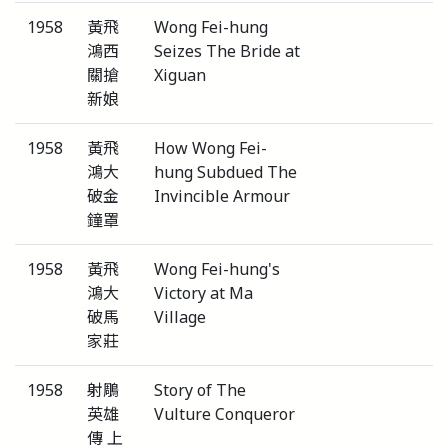
1958
黃飛
Wong Fei-hung
鴻西
Seizes The Bride at
關搶
Xiguan
新娘
1958
黃飛
How Wong Fei-
鴻大
hung Subdued The
破金
Invincible Armour
鐘罩
1958
黃飛
Wong Fei-hung's
鴻大
Victory at Ma
破馬
Village
家莊
1958
射鵰
Story of The
英雄
Vulture Conqueror
傳 上