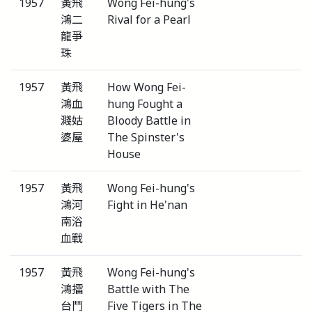
1957
黃飛
Wong Fei-hung's
鴻二
Rival for a Pearl
龍爭
珠
1957
黃飛
How Wong Fei-
鴻血
hung Fought a
濺姑
Bloody Battle in
婆屋
The Spinster's
House
1957
黃飛
Wong Fei-hung's
鴻河
Fight in He'nan
南浴
血戰
1957
黃飛
Wong Fei-hung's
鴻擂
Battle with The
台鬥
Five Tigers in The