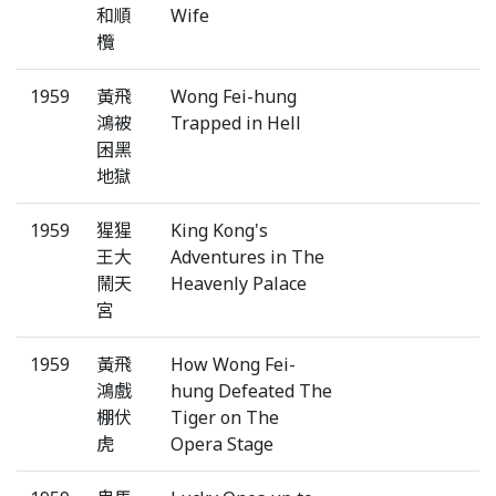
和順
Wife
欖
1959
黃飛
Wong Fei-hung
鴻被
Trapped in Hell
困黑
地獄
1959
猩猩
King Kong's
王大
Adventures in The
鬧天
Heavenly Palace
宮
1959
黃飛
How Wong Fei-
鴻戲
hung Defeated The
棚伏
Tiger on The
虎
Opera Stage