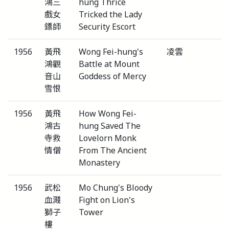
鴻三
hung Thrice
戲女
Tricked the Lady
鏢師
Security Escort
1956
黃飛
Wong Fei-hung's
凌雲
鴻觀
Battle at Mount
音山
Goddess of Mercy
雪恨
1956
黃飛
How Wong Fei-
鴻古
hung Saved The
寺救
Lovelorn Monk
情僧
From The Ancient
Monastery
1956
武松
Mo Chung's Bloody
血濺
Fight on Lion's
獅子
Tower
樓