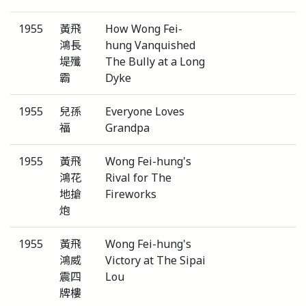
1955
黃飛
How Wong Fei-
鴻長
hung Vanquished
堤殲
The Bully at a Long
霸
Dyke
1955
兒孫
Everyone Loves
福
Grandpa
1955
黃飛
Wong Fei-hung's
鴻花
Rival for The
地搶
Fireworks
炮
1955
黃飛
Wong Fei-hung's
鴻威
Victory at The Sipai
震四
Lou
牌樓