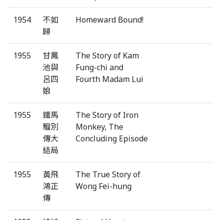
1954
不如
Homeward Bound!
歸
1955
甘鳳
The Story of Kam
池與
Fung-chi and
呂四
Fourth Madam Lui
娘
1955
鐵馬
The Story of Iron
騮別
Monkey, The
傳大
Concluding Episode
結局
1955
黃飛
The True Story of
鴻正
Wong Fei-hung
傳