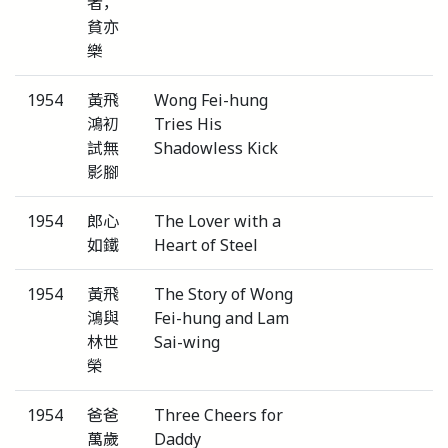
者，
貧亦
樂
1954
黃飛
Wong Fei-hung
鴻初
Tries His
試無
Shadowless Kick
影腳
1954
郎心
The Lover with a
如鐵
Heart of Steel
1954
黃飛
The Story of Wong
鴻與
Fei-hung and Lam
林世
Sai-wing
榮
1954
爸爸
Three Cheers for
萬歲
Daddy