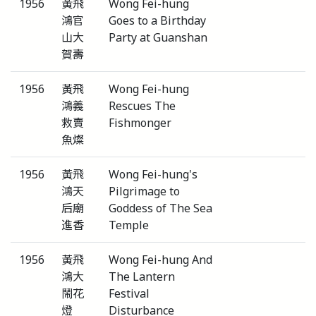
1956
黃飛
Wong Fei-hung
鴻官
Goes to a Birthday
山大
Party at Guanshan
賀壽
1956
黃飛
Wong Fei-hung
鴻義
Rescues The
救賣
Fishmonger
魚燦
1956
黃飛
Wong Fei-hung's
鴻天
Pilgrimage to
后廟
Goddess of The Sea
進香
Temple
1956
黃飛
Wong Fei-hung And
鴻大
The Lantern
鬧花
Festival
燈
Disturbance