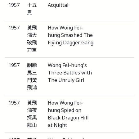
1957
十五
Acquittal
貫
1957
黃飛
How Wong Fei-
鴻大
hung Smashed The
破飛
Flying Dagger Gang
刀黨
1957
胭脂
Wong Fei-hung's
馬三
Three Battles with
鬥黃
The Unruly Girl
飛鴻
1957
黃飛
How Wong Fei-
鴻夜
hung Spied on
探黑
Black Dragon Hill
龍山
at Night