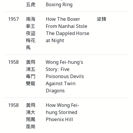
五虎
Boxing Ring
1957
南海
How The Boxer
梁鋒
拳王
From Nanhai Stole
夜盜
The Dappled Horse
梅花
at Night
馬
1958
黃飛
Wong Fei-hung's
鴻五
Story : Five
毒鬥
Poisonous Devils
雙龍
Against Twin
Dragons
1958
黃飛
How Wong Fei-
鴻大
hung Stormed
鬧鳳
Phoenix Hill
凰崗