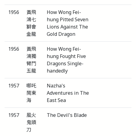
1956
黃飛
How Wong Fei-
鴻七
hung Pitted Seven
獅會
Lions Against The
金龍
Gold Dragon
1956
黃飛
How Wong Fei-
鴻獨
hung Fought Five
臂鬥
Dragons Single-
五龍
handedly
1957
哪吒
Nazha's
鬧東
Adventures in The
海
East Sea
1957
風火
The Devil's Blade
鬼頭
刀