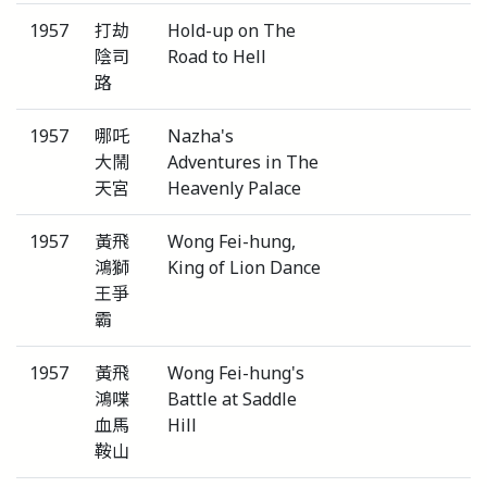
1957
打劫
Hold-up on The
陰司
Road to Hell
路
1957
哪吒
Nazha's
大鬧
Adventures in The
天宮
Heavenly Palace
1957
黃飛
Wong Fei-hung,
鴻獅
King of Lion Dance
王爭
霸
1957
黃飛
Wong Fei-hung's
鴻喋
Battle at Saddle
血馬
Hill
鞍山