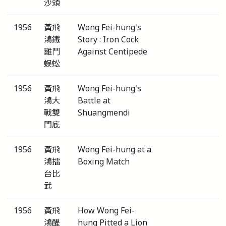
沙頭
1956
黃飛
Wong Fei-hung's
鴻鐵
Story : Iron Cock
雞鬥
Against Centipede
蜈蚣
1956
黃飛
Wong Fei-hung's
鴻大
Battle at
戰雙
Shuangmendi
門底
1956
黃飛
Wong Fei-hung at a
鴻擂
Boxing Match
台比
武
1956
黃飛
How Wong Fei-
鴻醒
hung Pitted a Lion