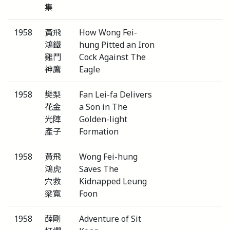
集
1958
黃飛
How Wong Fei-
鴻鐵
hung Pitted an Iron
雞鬥
Cock Against The
神鷹
Eagle
1958
樊梨
Fan Lei-fa Delivers
花金
a Son in The
光陣
Golden-light
產子
Formation
1958
黃飛
Wong Fei-hung
鴻虎
Saves The
穴救
Kidnapped Leung
梁寬
Foon
1958
薛剛
Adventure of Sit