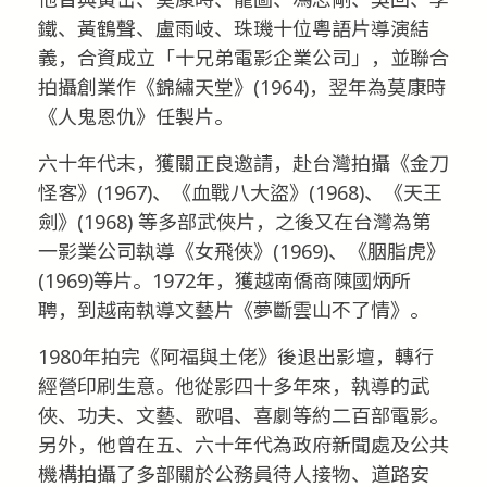
鐵、黃鶴聲、盧雨岐、珠璣十位粵語片導演結
義，合資成立「十兄弟電影企業公司」，並聯合
拍攝創業作《錦繡天堂》(1964)，翌年為莫康時
《人鬼恩仇》任製片。
六十年代末，獲關正良邀請，赴台灣拍攝《金刀
怪客》(1967)、《血戰八大盜》(1968)、《天王
劍》(1968) 等多部武俠片，之後又在台灣為第
一影業公司執導《女飛俠》(1969)、《胭脂虎》
(1969)等片。1972年，獲越南僑商陳國炳所
聘，到越南執導文藝片《夢斷雲山不了情》。
1980年拍完《阿福與土佬》後退出影壇，轉行
經營印刷生意。他從影四十多年來，執導的武
俠、功夫、文藝、歌唱、喜劇等約二百部電影。
另外，他曾在五、六十年代為政府新聞處及公共
機構拍攝了多部關於公務員待人接物、道路安