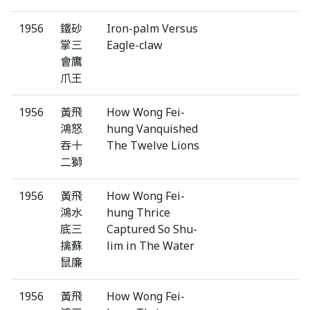
1956
鐵砂
Iron-palm Versus
掌三
Eagle-claw
會鷹
爪王
1956
黃飛
How Wong Fei-
鴻怒
hung Vanquished
吞十
The Twelve Lions
二獅
1956
黃飛
How Wong Fei-
鴻水
hung Thrice
底三
Captured So Shu-
擒蘇
lim in The Water
鼠廉
1956
黃飛
How Wong Fei-