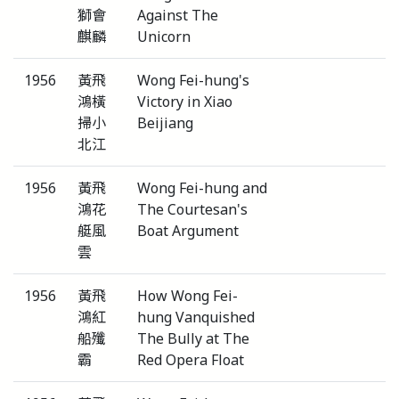
獅會
Against The
麒麟
Unicorn
1956
黃飛
Wong Fei-hung's
鴻橫
Victory in Xiao
掃小
Beijiang
北江
1956
黃飛
Wong Fei-hung and
鴻花
The Courtesan's
艇風
Boat Argument
雲
1956
黃飛
How Wong Fei-
鴻紅
hung Vanquished
船殲
The Bully at The
霸
Red Opera Float