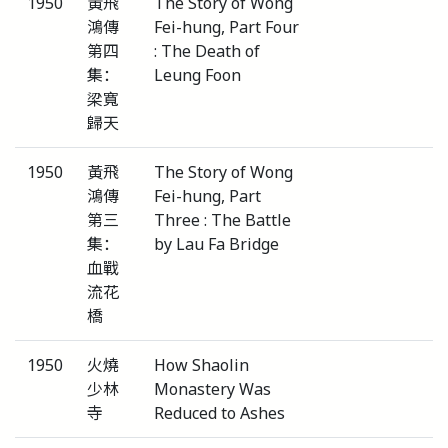
1950
黃飛
The Story of Wong
鴻傳
Fei-hung, Part Four
第四
: The Death of
集：
Leung Foon
梁寬
歸天
1950
黃飛
The Story of Wong
鴻傳
Fei-hung, Part
第三
Three : The Battle
集：
by Lau Fa Bridge
血戰
流花
橋
1950
火燒
How Shaolin
少林
Monastery Was
寺
Reduced to Ashes