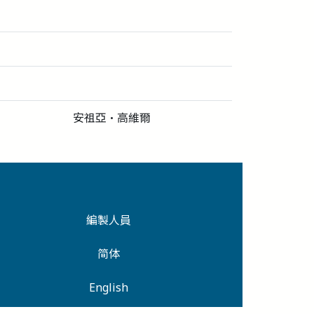
安祖亞‧高維爾
編製人員
简体
English