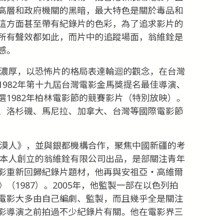
高層和政府機關的黑暗，最大特色是關於毒品和
這方面甚至帶有紀錄片的色彩，為了追求影片的
所有聲效都如此，而片中的追蹤場面，翁維銓是
感。
性濃厚，以恐怖片的格局表達輪迴的觀念，在台灣
982年第十九屆台灣電影金馬獎提名最佳導演、
1982年柏林電影節的競賽影片（特別放映）。
、洛杉磯、馬尼拉、加拿大、台灣等國際電影節
荒漠人》，並與銀都機構合作，聚焦中國新疆的考
他本人創立的翁維銓有限公司出品，是部關注青年
影重新回歸紀錄片題材，他再與安祖亞‧高維爾
（1987）。2005年，他監製一部在以色列拍
電影大多由自己編劇、監製，而且幾乎全是關注
影導演之前拍過不少紀錄片有關。他在電影界三