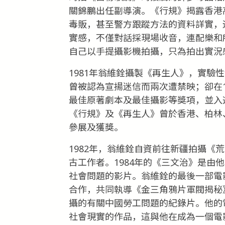
關錦鵬出任副導演。《行規》揭露香港
毒販，甚至警方跟蹤方法的資料詳實，
實感，不僅對話採現場收音，連配樂和
自己以手提攝影機拍攝，只為拍出實況
1981年翁維銓攝製《再生人》，實驗
曾被認為宣揚迷信而兩次遭禁映；卻在1
最佳原著劇本及最佳攝影等獎項，並入選
《行規》及《再生人》曾於香港、柏林
參展及獲獎。
1982年，翁維銓自資前往新疆拍攝《
古工作者。1984年的《三文治》是由
社會問題的影片。翁維銓的最後一部電
合作，共同執導《金三角鴉片軍閥揭秘》
攝的有關中國勞工問題的紀錄片。他的
社會現實的作品，這與他在成為一個電