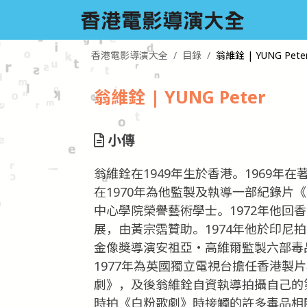
香港電影導演大全
目錄
翁維銓 | YUNG Pete
翁維銓 | YUNG Peter
小傳
翁維銓在1949年生於香港。1969
在1970年為他監製及執導一部紀錄片
中心學院榮譽藝術學士。1972年他回
展，由黃宗霑贊助。1974年他於印尼拍
金像獎導演安祖亞‧高維爾監製六部毒品
1977年為英國獨立電視台擔任香港製
劇》，及後翁維銓自資執導拍攝自己的第
時拍《白粉歌劇》時接觸的許多毒品相