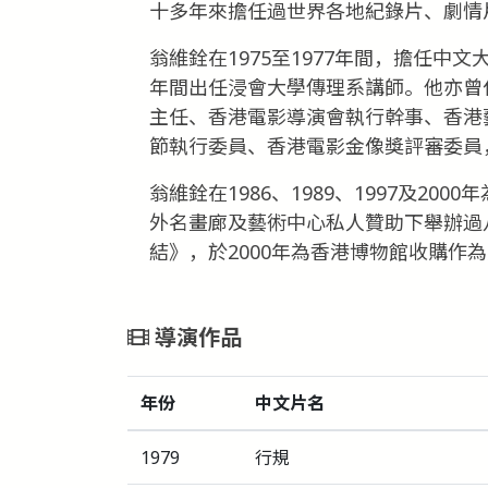
十多年來擔任過世界各地紀錄片、劇情
翁維銓在1975至1977年間，擔任中文
年間出任浸會大學傳理系講師。他亦曾
主任、香港電影導演會執行幹事、香港
節執行委員、香港電影金像獎評審委員
翁維銓在1986、1989、1997及2
外名畫廊及藝術中心私人贊助下舉辦過
結》，於2000年為香港博物館收購作
導演作品
年份
中文片名
1979
行規