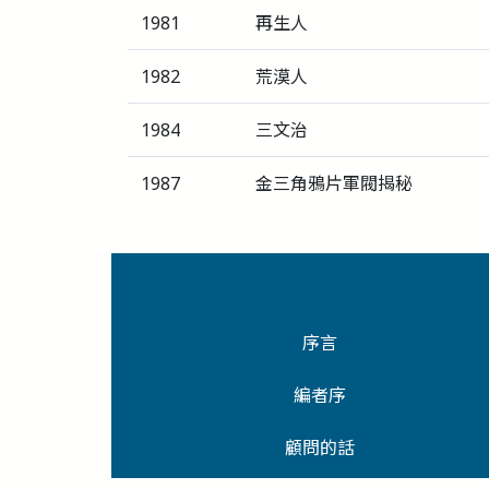
1981
再生人
1982
荒漠人
1984
三文治
1987
金三角鴉片軍閥揭秘
序言
編者序
顧問的話