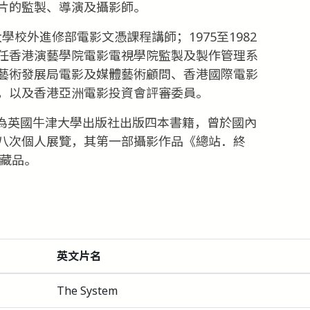
片的監製、導演及攝影師。
大學校外進修部電影文憑課程講師；1975至1982
任香港演藝學院電影電視學院監製及製作管理系
藝術發展局電影及媒體藝術顧問、香港國際電影
，以及香港亞洲電影投資會評審委員。
000年為英國牛津大學出版社出版四本書籍，曾於國內
八次個人展覽，其第一部攝影作品《總站．終
為藏品。
英文片名
The System