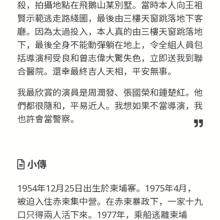
殺，拍攝地點在飛鵝山某別墅。當時本人向王袓
賢示範逃走路綫圖，最後由三樓天窗跳落地下客
廳。因為太過投入，本人真的由三樓天窗跳落地
下，最後全身不能動彈躺在地上，令全組人員包
括導演柯受良和曾志偉大驚失色，立即送我到聯
合醫院。還幸最終吉人天相，平安無事。
我最欣賞的演員是周潤發、張國榮和鍾楚紅。他
們都很隨和，平易近人。我想如果不當導演，我
也許會當警察。
小傳
1954年12月25日出生於柬埔寨。1975年4月，
被迫入住赤柬集中營。在赤柬暴政下，一家十九
口只得兩人活下來。1977年，乘船逃離柬埔