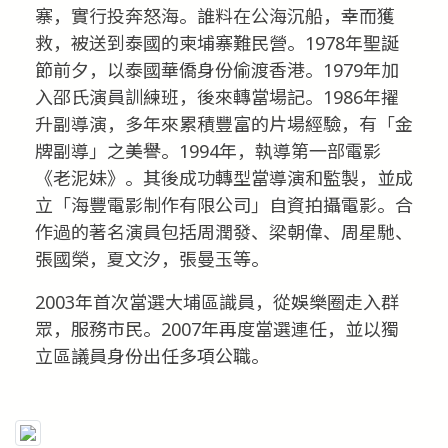
寨，實行投奔怒海。誰料在公海沉船，幸而獲
救，被送到泰國的柬埔寨難民營。1978年聖誕
節前夕，以泰國華僑身份偷渡香港。1979年加
入邵氏演員訓練班，後來轉當場記。1986年擢
升副導演，多年來累積豐富的片場經驗，有「金
牌副導」之美譽。1994年，執導第一部電影
《老泥妹》。其後成功轉型當導演和監製，並成
立「海豐電影制作有限公司」自資拍攝電影。合
作過的著名演員包括周潤發、梁朝偉、周星馳、
張國榮，夏文汐，張曼玉等。
2003年首次當選大埔區識員，從娛樂圈走入群
眾，服務市民。2007年再度當選連任，並以獨
立區議員身份出任多項公職。