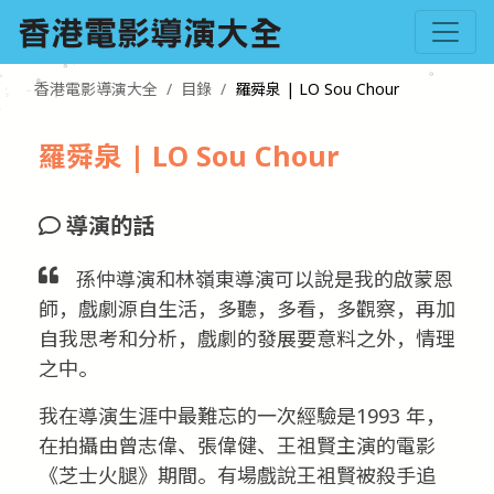
香港電影導演大全
目錄
羅舜泉 | LO Sou Chour
羅舜泉 | LO Sou Chour
導演的話
孫仲導演和林嶺東導演可以說是我的啟蒙恩
師，戲劇源自生活，多聽，多看，多觀察，再加
自我思考和分析，戲劇的發展要意料之外，情理
之中。
我在導演生涯中最難忘的一次經驗是1993 年，
在拍攝由曾志偉、張偉健、王祖賢主演的電影
《芝士火腿》期間。有場戲說王袓賢被殺手追