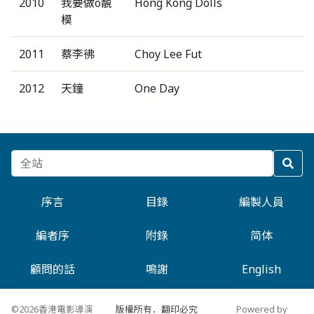
2010
我要做o靚
Hong Kong Dolls
模
2011
蔡李彿
Choy Lee Fut
2012
天鐘
One Day
序言
目錄
編製人員
編者序
附錄
简体
顧問的話
鳴謝
English
©2026香港電影導演
版權所有．翻印必究
Powered by