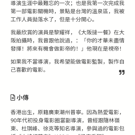
導演生涯中最難忘的一次；也是我第一次完成我
第一部電影關機時，景點是台灣的溫泉區，我被
工作人員拋落水了，但是十分開心。
我最欣賞的演員是黎耀祥，《大阪撻一餐》在大
阪拍攝時，我曾跟他說過，：「你的才華未盡情
發揮！將來有機會做影帝的！」他現在是視帝！
如果我不當導演，我希望能做電影監製，製作自
己喜歡的電影。
小傳
香港出生，原籍廣東潮州普寧。因為熱愛電影，
90年代初投身電影圈當副導演，曾經跟隨林嶺
東、杜琪峰、徐克等知名導演，參與過的電影包