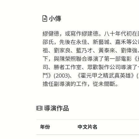
小傳
繆健德，或寫作繆建德。八十年代初在邵
邵氏，先後在永佳、新藝城、嘉禾等公
祖、劉家良、藍乃才、黃泰來、劉偉強、
下，與陳榮照聯合導演了第一部電影《
司、勝者工作室、眾歡製作公司導演了
鬥》(2003)、《霍元甲之精武真英雄》
擔任副導演的工作，從未間斷。
導演作品
年份
中文片名