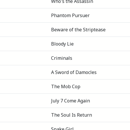
Who's the Assassin
Phantom Pursuer
Beware of the Striptease
Bloody Lie
Criminals
A Sword of Damocles
The Mob Cop
July 7 Come Again
The Soul Is Return
Snake Girl