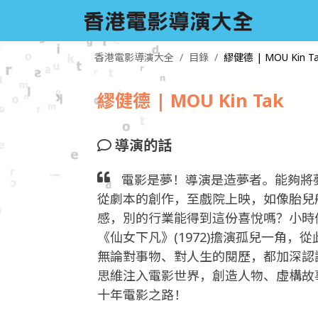
香港電影導演大全
目錄
繆健德 | MOU Kin T
繆健德 | MOU Kin Tak
導演的話
電影是夢！導演是造夢者。能夠將
從劇本的創作，至戲院上映，如像胎兒
感，別的行業能得到這份喜悅嗎？小時
《仙女下凡》(1972)擔演孤兒一角
無論對事物、對人生的閱歷，都加深認
思維注入電影世界，創造人物、虛構故
十年電影之路！