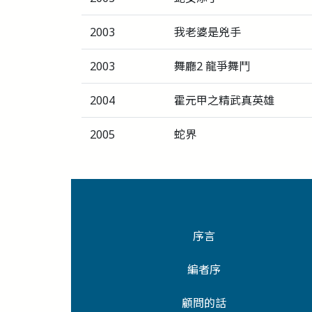
2003
我老婆是兇手
2003
舞廳2 龍爭舞鬥
2004
霍元甲之精武真英雄
2005
蛇界
序言
編者序
顧問的話