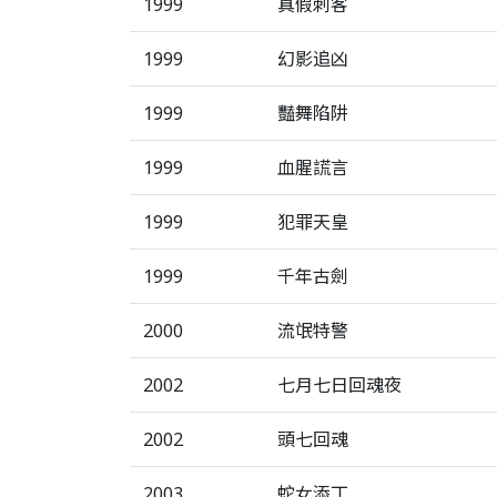
1999
真假刺客
1999
幻影追凶
1999
豔舞陷阱
1999
血腥謊言
1999
犯罪天皇
1999
千年古劍
2000
流氓特警
2002
七月七日回魂夜
2002
頭七回魂
2003
蛇女添丁