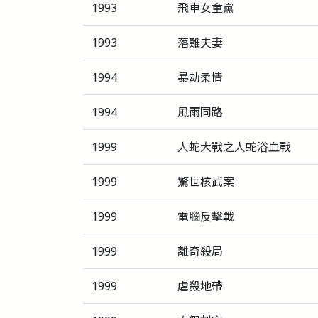
1993
飛車女童黨
1993
落難夫妻
1994
暴劫柔情
1994
風雨同路
1999
人蛇大戰之人蛇浴血戰
1999
驚世核武案
1999
電腦反擊戰
1999
離奇殺局
1999
虐殺地帶