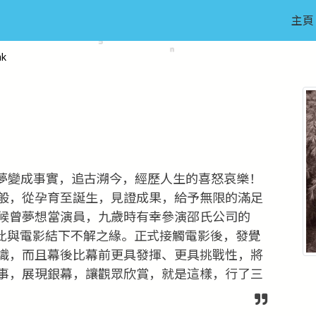
主頁
ak
夢變成事實，追古溯今，經歷人生的喜怒哀樂！
般，從孕育至誕生，見證成果，給予無限的滿足
候曾夢想當演員，九歲時有幸參演邵氏公司的
，從此與電影結下不解之緣。正式接觸電影後，發覺
識，而且幕後比幕前更具發揮、更具挑戰性，將
事，展現銀幕，讓觀眾欣賞，就是這樣，行了三