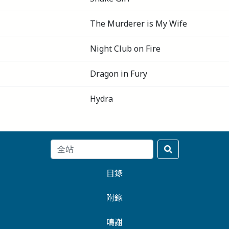
The Murderer is My Wife
Night Club on Fire
Dragon in Fury
Hydra
目錄
附錄
鳴謝