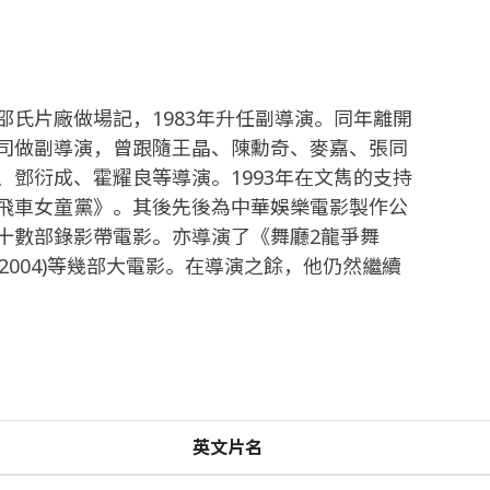
氏片廠做場記，1983年升任副導演。同年離開
司做副導演，曾跟隨王晶、陳勳奇、麥嘉、張同
鄧衍成、霍耀良等導演。1993年在文雋的支持
飛車女童黨》。其後先後為中華娛樂電影製作公
十數部錄影帶電影。亦導演了《舞廳2龍爭舞
(2004)等幾部大電影。在導演之餘，他仍然繼續
英文片名