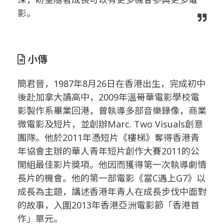
影。
小傳
簡君晉，1987年8月26日在香港出生，完成初中
後赴加拿大讀高中，2009年溫哥華電影學校電
影製作系畢業回港，曾執導多部音樂錄像，商業
微電影及短片，並創辦Marc. Two Visuals創意
團隊。他於2011年憑短片《樓梯》奪得香港青
年協會主辦的華人青年短片創作大賽2011的公
開組最佳影片獎項。他因而獲得第一次執導劇情
長片的機會。他的第一部電影《當C遇上G7》以
成長為主題，講述香港年青人在成長步伐中面對
的故事，入圍2013年香港亞洲電影節「香港首
作」單元。