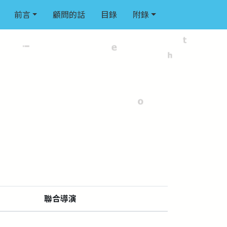
前言
顧問的話
目錄
附錄
聯合導演