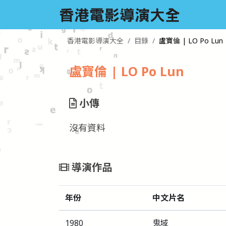
香港電影導演大全
目錄
盧寶倫 | LO Po Lun
盧寶倫 | LO Po Lun
小傳
沒有資料
導演作品
年份
中文片名
1980
鬼域