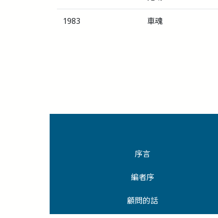
1983
車魂
序言
編者序
顧問的話