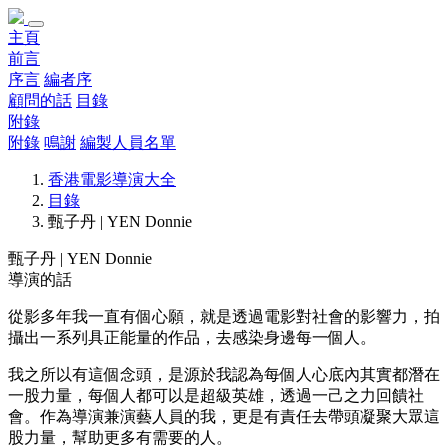
主頁
前言
序言
編者序
顧問的話
目錄
附錄
附錄
鳴謝
編製人員名單
香港電影導演大全
目錄
甄子丹 | YEN Donnie
甄子丹 | YEN Donnie
導演的話
從影多年我一直有個心願，就是透過電影對社會的影響力，拍
攝出一系列具正能量的作品，去感染身邊每一個人。
我之所以有這個念頭，是源於我認為每個人心底內其實都潛在
一股力量，每個人都可以是超級英雄，透過一己之力回饋社
會。作為導演兼演藝人員的我，更是有責任去帶頭凝聚大眾這
股力量，幫助更多有需要的人。