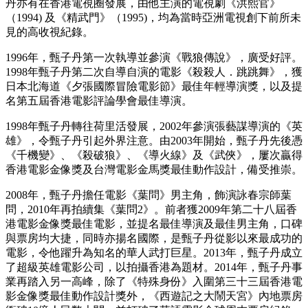
丹亦有在香港電視圈發展，由他主演的電視劇《洪熙官》
（1994) 及《精武門》（1995)，均為當時亞洲電視創下前所未
見的高收視紀錄。
1996年，甄子丹第一次執導並參演《戰狼傳說》，廣受好評。
1998年甄子丹第二次自導自演的電影《殺殺人．跳跳舞》，獲
日本北海道《夕張國際冒險電影節》最佳年輕導演獎，以及提
名第五屆香港電影評論學會最佳導演。
1998年甄子丹轉往荷里活發展，2002年參演張藝謀導演的《英
雄》，令甄子丹引起外界注意。由2003年開始，甄子丹先後憑
《千機變》、《殺破狼》、《導火線》及《武俠》，屢次贏得
香港電影金像獎及台灣電影金馬獎最佳動作設計，備受推崇。
2008年，甄子丹擔任電影《葉問》男主角，飾演詠春宗師葉
問，2010年再拍續集《葉問2》。前者獲2009年第二十八屆香
港電影金像獎最佳電影，並提名最佳導演及最佳男主角，口碑
與票房均大捷，同時亦揚名國際，是甄子丹從影以來最成功的
電影，令他躍升為知名的華人武打巨星。2013年，甄子丹成立
了超級英雄電影公司，以拍攝香港為題材。2014年，甄子丹事
業再踏入另一高峰，除了《特殊身份》入圍第三十三屆香港電
影金像獎最佳動作設計獎外，《西遊記之大鬧天宮》內地票房