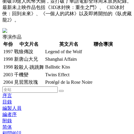
衝破10億人民幣大關，並打破了華語電影全球周末票房紀錄。
最新未上映作品包括《3D冰封俠：重生之門》、《3D冰封
俠：回到未來》、《一個人的武林》以及即將開拍的《臥虎藏
龍2》。
導演作品
年份
中文片名
英文片名
聯合導演
1997
戰狼傳說
Legend of the Wolf
1998
新唐山大兄
Shanghai Affairs
1998
Ballistic Kiss
殺殺人‧跳跳舞
2003
千機變
Twins Effect
2004
見習黑玫瑰
Protégé de la Rose Noire
序言
目錄
編製人員
編者序
附錄
简体
顧問的話