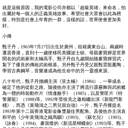
就是這個原因，我的電影公司亦都以「超級英雄」來命名，拍
出屬於每一個人的正義英雄故事。希望社會大眾會以此為榜
樣，特別是社會上年青的一群，這樣的話，世界便會更加美
好。
小傳
甄子丹，1963年7月27日出生於廣州，祖籍廣東台山。兩歲時
遷居香港，直到十一歲便移民美國波士頓。母親麥寶嬋是世界
聞名的武術家和太極高手。甄子丹自九歲開始隨麥寶嬋習武，
紮下了優良的傳統武術根基。另外甄子丹受父親甄雲龍薰陶，
學習古典鋼琴，音樂遂成為他生命中的另一靈感來源。
八十年代，甄子丹擔綱主演《笑太極》（1984），一舉成名，
確定了他的從影之路。隨後他亦主演了將流行霹靂舞與武術糅
為一體的時裝動作片《情逢敵手》（1985)，以及警匪片《特
警屠龍》（1988)等。1992年受徐克之邀相繼出演《新龍門客
棧》，而憑《黃飛鴻之二男兒當自強》一片，甄子丹獲提名
1993年第十二屆香港電影金像獎最佳男配角。及後他亦主演袁
和平的《少年黃飛鴻之鐵馬騮》(1993)、《蘇乞兒》（1993)、
《詠春》（1994)、麥當傑的《新流星蝴蝶劍》(1993)等。甄子