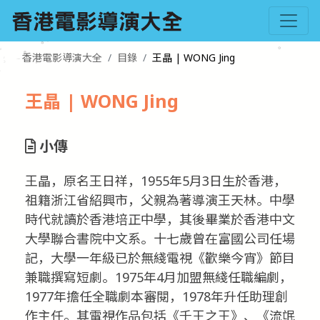
香港電影導演大全
目錄
王晶 | WONG Jing
王晶 | WONG Jing
小傳
王晶，原名王日祥，1955年5月3日生於香港，
祖籍浙江省紹興市，父親為著導演王天林。中學
時代就讀於香港培正中學，其後畢業於香港中文
大學聯合書院中文系。十七歲曾在富國公司任場
記，大學一年級已於無綫電視《歡樂今宵》節目
兼職撰寫短劇。1975年4月加盟無綫任職編劇，
1977年擔任全職劇本審閱，1978年升任助理創
作主任。其電視作品包括《千王之王》、《流氓