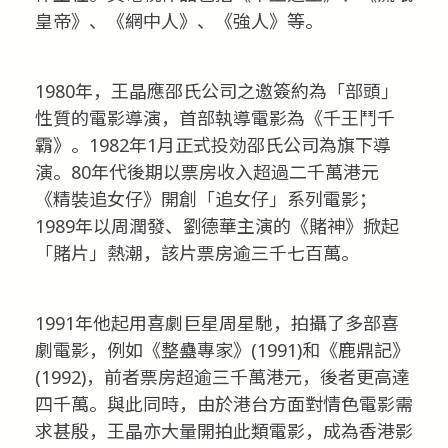
皇帝》、《網中人》、《強人》等。
1980年，王晶應邵氏公司之邀簽約為「部頭」
性質的電影導演，首部執導電影為《千王鬥千
霸》。1982年1月正式投効邵氏公司為旗下導
演。80年代後期以票房收入超過二千萬港元
《精裝追女仔》開創「追女仔」系列電影；
1989年以周潤發、劉德華主演的《賭神》掀起
「賭片」熱潮，該片票房逾三千七百萬。
1991年他起用喜劇巨星周星馳，拍攝了多部喜
劇電影，例如《整蠱專家》(1991)和《鹿鼎記》
(1992)，前者票房超逾三千萬港元，後者更高達
四千萬。與此同時，由於港台方面對情色電影需
求甚殷，王晶亦大量開拍此類電影，成為香港影