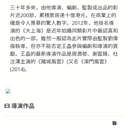
三十年多來，由他導演、編劇、監製或出品的影
片近200部，累積票房達十億港元，在商業上的
確是令人羨慕的驚人數字。2012年，他掛名導
演的《大上海》是近年拍攝同類影片中最認真和
出色的一部。雖然一般認為此片實際由監製劉偉
強執導，但亦不能否定王晶參與編劇和導演的貢
獻。王晶的最新導演作品是周潤發、謝霆鋒、杜
汶澤主演的《賭城風雲》(又名《澳門風雲》
(2014)。
導演作品
聯