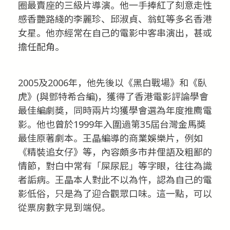
圈最賣座的三級片導演。他一手捧紅了刻意走性
感香艷路綫的李麗珍、邱淑貞、翁虹等多名香港
女星。他亦經常在自己的電影中客串演出，甚或
擔任配角。
2005及2006年，他先後以《黑白戰場》和《臥
虎》(與鄧特希合編)，獲得了香港電影評論學會
最佳編劇獎，同時兩片均獲學會選為年度推廌電
影。他也曾於1999年入圍過第35屆台灣金馬獎
最佳原著劇本。王晶編導的商業娛樂片，例如
《精裝追女仔》等，內容頗多市井俚語及粗鄙的
情節，對白中常有「屎尿屁」等字眼，往往為識
者詬病。王晶本人對此不以為忤，認為自己的電
影低俗，只是為了迎合觀眾口味。這一點，可以
從票房數字見到端倪。