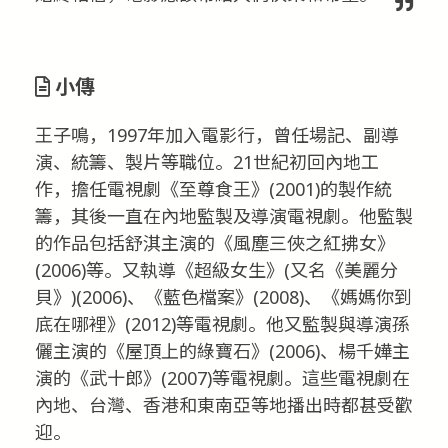
小傳
王子鳴，1997年加入電影行，曾任場記、副導
演、統籌、製片等職位。21世紀初回內地工
作，擔任電視劇《至尊食王》(2001)的製作統
籌，其後一直在內地監製及導演電視劇。他監製
的作品包括舒淇主演的《風塵三俠之紅拂女》
(2006)等。又執導《超級女生》(又名《美麗分
貝》)(2006)、《藍色檔案》(2008)、《媽媽你到
底在哪裡》(2012)等電視劇。他又監製與導演孫
儷主演的《屋頂上的綠寶石》(2006)、楊千嬅主
演的《武十郎》(2007)等電視劇。這些電視劇在
內地、台灣、香港和東南亞等地播出時都甚受歡
迎。