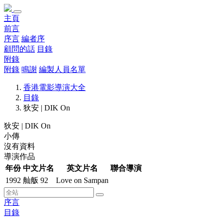
主頁
前言
序言
編者序
顧問的話
目錄
附錄
附錄
鳴謝
編製人員名單
香港電影導演大全
目錄
狄安 | DIK On
狄安 | DIK On
小傳
沒有資料
導演作品
年份
中文片名
英文片名
聯合導演
1992
舢舨 92
Love on Sampan
序言
目錄