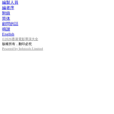
編製人員
編者序
附錄
简体
顧問的話
鳴謝
English
©2026香港電影導演大全
版權所有．翻印必究
Powered by Infotools Limited