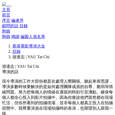
主頁
前言
序言
編者序
顧問的話
目錄
附錄
附錄
鳴謝
編製人員名單
香港電影導演大全
目錄
游達志 | YAU Tat Chi
游達志 | YAU Tat Chi
導演的話
現今導演的工作大部份都是在處理人際關係。聽起來很荒謬，
導演多數時候要解決的是如何處理團隊成員的自尊、脆弱等情
緒問題。努力把每個人的情緒在適當的時刻引至沸點。確保每
個人都全心投入到影片拍攝中。因為你會說他們當然都在現場
忙活，但你所看到的拍攝現場，並非每個人都真正投入在拍攝
狀態中。我尊重演員在現場拍攝時的表演，也期望別人跟我一
樣。