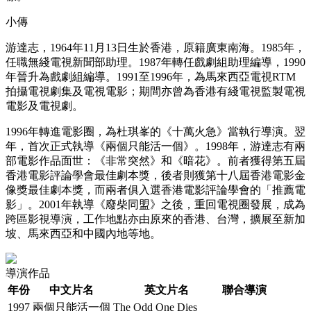
小傳
游達志，1964年11月13日生於香港，原籍廣東南海。1985年，
任職無綫電視新聞部助理。1987年轉任戲劇組助理編導，1990
年晉升為戲劇組編導。1991至1996年，為馬來西亞電視RTM
拍攝電視劇集及電視電影；期間亦曾為香港有綫電視監製電視
電影及電視劇。
1996年轉進電影圈，為杜琪峯的《十萬火急》當執行導演。翌
年，首次正式執導《兩個只能活一個》。1998年，游達志有兩
部電影作品面世：《非常突然》和《暗花》。前者獲得第五屆
香港電影評論學會最佳劇本獎，後者則獲第十八屆香港電影金
像獎最佳劇本獎，而兩者俱入選香港電影評論學會的「推薦電
影」。2001年執導《廢柴同盟》之後，重回電視圈發展，成為
跨區影視導演，工作地點亦由原來的香港、台灣，擴展至新加
坡、馬來西亞和中國內地等地。
導演作品
年份
中文片名
英文片名
聯合導演
1997
兩個只能活一個
The Odd One Dies