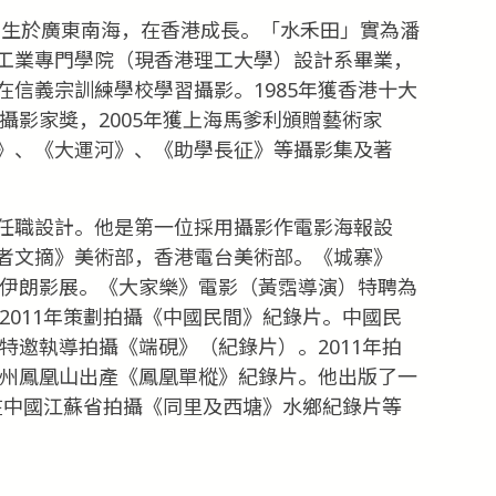
日出生於廣東南海，在香港成長。「水禾田」實為潘
工業專門學院（現香港理工大學）設計系畢業，
信義宗訓練學校學習攝影。1985年獲香港十大
屆攝影家獎，2005年獲上海馬爹利頒贈藝術家
》、《大運河》、《助學長征》等攝影集及著
任職設計。他是第一位採用攝影作電影海報設
者文摘》美術部，香港電台美術部。《城寨》
加伊朗影展。《大家樂》電影（黃霑導演）特聘為
。2011年策劃拍攝《中國民間》紀錄片。中國民
部特邀執導拍攝《端硯》（紀錄片）。2011年拍
潮州鳳凰山出產《鳳凰單樅》紀錄片。他出版了一
又在中國江蘇省拍攝《同里及西塘》水鄉紀錄片等