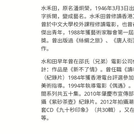
水禾田，原名潘炯榮，1946年3月3
字拆開，變成藝名。水禾田曾修讀香港
曾於中文大學校外課程修讀電影，也曾在
傑出青年，1988年獲藝術家聯會第一
獎。曾出版過《絲綢之旅》、《唐人街
作。
水和田早年曾在邵氏（兄弟）電影公司
計：作品是《新不了情》。曾任職《讀
（紀錄片）1984年獲香港電台評選參
美術指導。1994年執導電影《偶遇》
間系列共五十集。2010年肇慶市宣傳
攝《紫砂茶壺》紀錄片。2012年拍攝
套CD《九十秒印象》（共30輯），
等。