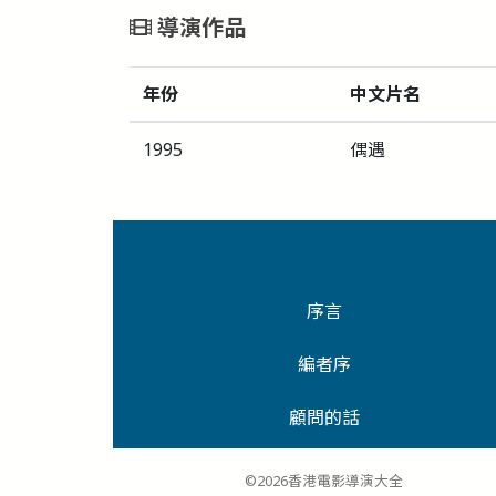
導演作品
年份
中文片名
1995
偶遇
序言
編者序
顧問的話
©2026香港電影導演大全