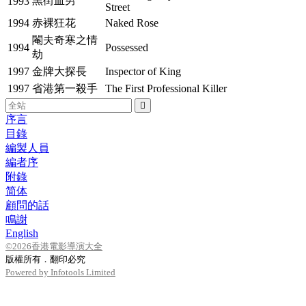
黑街血男
1993
Street
1994
赤裸狂花
Naked Rose
閹夫奇寒之情
1994
Possessed
劫
1997
金牌大探長
Inspector of King
1997
省港第一殺手
The First Professional Killer
序言
目錄
編製人員
編者序
附錄
简体
顧問的話
鳴謝
English
©2026香港電影導演大全
版權所有．翻印必究
Powered by Infotools Limited