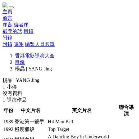
主頁
前言
序言
編者序
顧問的話
目錄
附錄
附錄
鳴謝
編製人員名單
香港電影導演大全
目錄
楊晶 | YANG Jing
楊晶 | YANG Jing
小傳
沒有資料
導演作品
聯合導
年份
中文片名
英文片名
演
1989
香港第一殺手
Hit Man Kill
1992
極度獵殺
Top Target
A Dancing Boy in Underworld