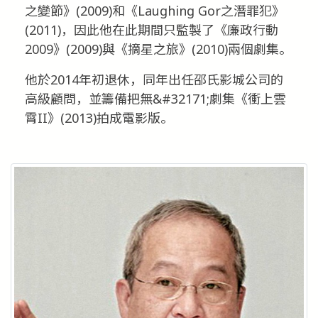
之變節》(2009)和《Laughing Gor之潛罪犯》
(2011)，因此他在此期間只監製了《廉政行動
2009》(2009)與《摘星之旅》(2010)兩個劇集。
他於2014年初退休，同年出任邵氏影城公司的
高級顧問，並籌備把無&#32171;劇集《衝上雲
霄II》(2013)拍成電影版。