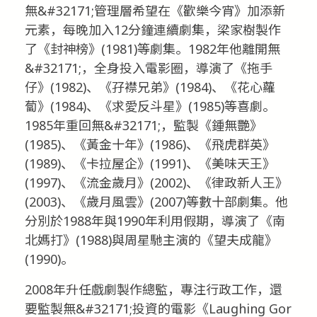
無&#32171;管理層希望在《歡樂今宵》加添新
元素，每晚加入12分鐘連續劇集，梁家樹製作
了《封神榜》(1981)等劇集。1982年他離開無
&#32171;，全身投入電影圈，導演了《拖手
仔》(1982)、《孖襟兄弟》(1984)、《花心蘿
蔔》(1984)、《求愛反斗星》(1985)等喜劇。
1985年重回無&#32171;，監製《鍾無艷》
(1985)、《黃金十年》(1986)、《飛虎群英》
(1989)、《卡拉屋企》(1991)、《美味天王》
(1997)、《流金歲月》(2002)、《律政新人王》
(2003)、《歲月風雲》(2007)等數十部劇集。他
分別於1988年與1990年利用假期，導演了《南
北媽打》(1988)與周星馳主演的《望夫成龍》
(1990)。
2008年升任戲劇製作總監，專注行政工作，還
要監製無&#32171;投資的電影《Laughing Gor