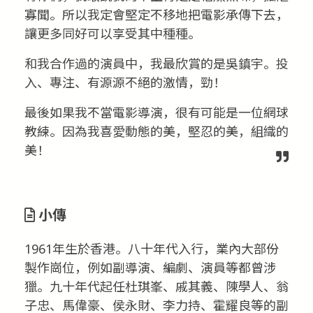
寡聞。所以我定會堅定不移地把電影承傳下去，
讓更多同好可以享受其中種種。
和我合作過的演員中，我最欣賞的是吳鎮宇。投
入、專注、有源源不絕的激情，勁！
最後如果我不當電影導演，很有可能是一位網球
教練。因為我喜愛動態的美，堅忍的美，組織的
美！
小傳
1961年生於香港。八十年代入行，業內大部份
製作崗位，例如副導演、編劇、演員等都曾涉
獵。九十年代起任杜琪峯、戚其義、陳學人、翁
子忠、馬偉豪、侯永財、李力持、霍耀良等的副