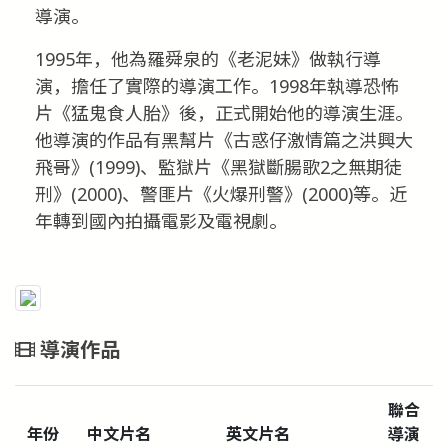
導演。
1995年，他為羅舜泉的《老泥妹》做執行導
演，擔任了實際的導演工作。1998年執導恐怖
片《猛鬼食人胎》後，正式開始他的導演生涯。
他導演的作品有黑幫片《古惑仔激情篇之洪興大
飛哥》(1999)、監獄片《黑獄斷腸歌2之無期徒
刑》(2000)、警匪片《火爆刑警》(2000)等。近
年轉到國內拍攝電影及電視劇。
導演作品
聯合
年份
中文片名
英文片名
導演