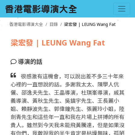
香港電影導演大全
目錄
梁宏發 | LEUNG Wang Fat
梁宏發 | LEUNG Wang Fat
導演的話
很感激有這機會，可以說出差不多三十年來
心裡的一直想說的話。多謝我太太、陳學人伉
儷、邵逸夫先生、王晶導演，杜琪峯導演，戚其
義導演、黃秋生先生、吳鎮宇先生、王長麗小
姐、賴靜波先生、郭偉鐘先生、張麗玲小姐，陸
劍青先生和這些年一直和我在片場上拼搏的所有
貴人。雖然到今天我未能飛黃騰達，但是如果沒
有你們，我敢說我的半生肯定是枯燥無味，孤陋