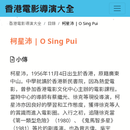
香港電影導演大全
目錄
柯星沛 | O Sing Pui
柯星沛 | O Sing Pui
小傳
柯星沛，1956年11月4日出生於香港，原籍廣東
中山。中學就讀於香港新民書院，因為熱愛電
影，曾參加香港電影文化中心主辦的電影課程。
當時中心的導師有蔡繼光、徐克等現役導演，柯
星沛亦因良好的學習和工作態度，獲得徐克等人
的賞識而進入電影圈。入行之初，追隨徐克當
《第一類型危險》（1980）、《鬼馬智多星》
（1981）等片的副導演。也為曾志偉、吳宇