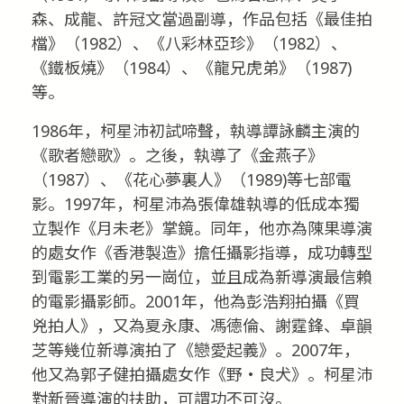
森、成龍、許冠文當過副導，作品包括《最佳拍
檔》（1982）、《八彩林亞珍》（1982）、
《鐵板燒》（1984）、《龍兄虎弟》（1987)
等。
1986年，柯星沛初試啼聲，執導譚詠麟主演的
《歌者戀歌》。之後，執導了《金燕子》
（1987）、《花心夢裏人》（1989)等七部電
影。1997年，柯星沛為張偉雄執導的低成本獨
立製作《月未老》掌鏡。同年，他亦為陳果導演
的處女作《香港製造》擔任攝影指導，成功轉型
到電影工業的另一崗位，並且成為新導演最信賴
的電影攝影師。2001年，他為彭浩翔拍攝《買
兇拍人》，又為夏永康、馮德倫、謝霆鋒、卓韻
芝等幾位新導演拍了《戀愛起義》。2007年，
他又為郭子健拍攝處女作《野‧良犬》。柯星沛
對新晉導演的扶助，可謂功不可沒。